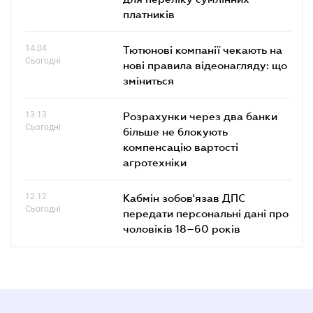
платників
14.04
Тютюнові компанії чекають на
Сьогодні
нові правила відеонагляду: що
зміниться
13.13
Розрахунки через два банки
Сьогодні
більше не блокують
компенсацію вартості
агротехніки
12.12
Кабмін зобов'язав ДПС
Сьогодні
передати персональні дані про
чоловіків 18–60 років