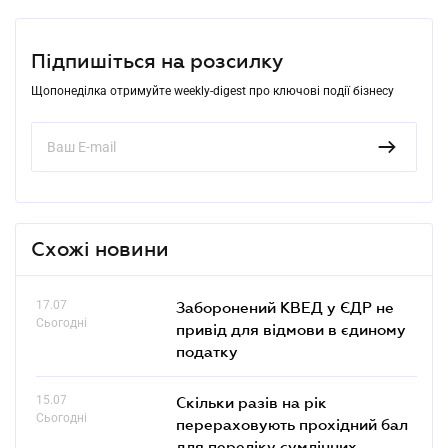
Підпишіться на розсилку
Щопонеділка отримуйте weekly-digest про ключові події бізнесу
Схожі новини
17.07
Заборонений КВЕД у ЄДР не
Сьогодні
привід для відмови в єдиному
податку
15.07
Скільки разів на рік
Сьогодні
перераховують прохідний бал
для переліку сумлінних