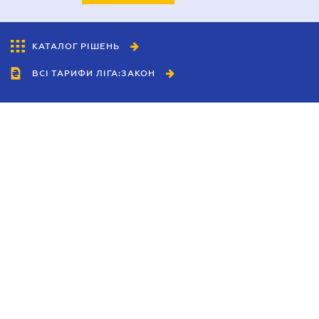
КАТАЛОГ РІШЕНЬ
ВСІ ТАРИФИ ЛІГА:ЗАКОН
Співробітництво
Агенти
Дилери
Політика конфіденційності
Умови використання сайту
Реклама
Блог
Новини компанії
Керівництва
Каталоги компаній