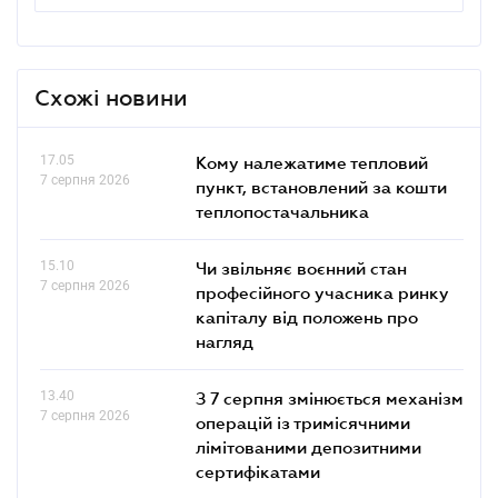
Схожі новини
17.05
Кому належатиме тепловий
7 серпня 2026
пункт, встановлений за кошти
теплопостачальника
15.10
Чи звільняє воєнний стан
7 серпня 2026
професійного учасника ринку
капіталу від положень про
нагляд
13.40
З 7 серпня змінюється механізм
7 серпня 2026
операцій із тримісячними
лімітованими депозитними
сертифікатами