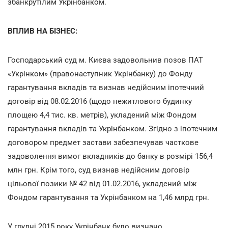
збанкрутілим Укрінбанком.
ВПЛИВ НА БІЗНЕС:
Господарський суд м. Києва задовольнив позов ПАТ
«Укрінком» (правонаступник Укрінбанку) до Фонду
гарантування вкладів та визнав недійсним іпотечний
договір від 08.02.2016 (щодо нежитлового будинку
площею 4,4 тис. кв. метрів), укладений між Фондом
гарантування вкладів та Укрінбанком. Згідно з іпотечним
договором предмет застави забезпечував часткове
задоволення вимог вкладників до банку в розмірі 156,4
млн грн. Крім того, суд визнав недійсним договір
цільової позики № 42 від 01.02.2016, укладений між
Фондом гарантування та Укрінбанком на 1,46 млрд грн.
У грудні 2015 року Укрінбанк було визнано