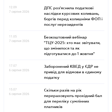
12.09
ДПС роз'яснила податкові
7 серпня 2026
наслідки курсових коливань,
боргів перед колишніми ФОП і
послуг нерезидентів
11.05
Безкоштовний вебінар
7 серпня 2026
"ТЦУ-2025: хто має звітувати,
що змінилося та як
підготуватися до 1 жовтня"
17.07
Заборонений КВЕД у ЄДР не
6 серпня 2026
привід для відмови в єдиному
податку
15.07
Скільки разів на рік
6 серпня 2026
перераховують прохідний бал
для переліку сумлінних
платників