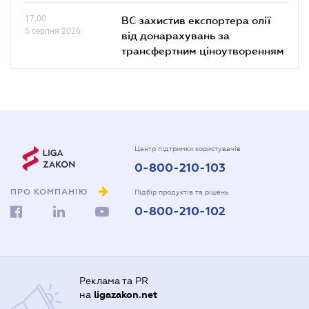
17.00
ВС захистив експортера олії
5 серпня 2026
від донарахувань за
трансфертним ціноутворенням
Центр підтримки користувачів
0-800-210-103
ПРО КОМПАНІЮ
Підбір продуктів та рішень
0-800-210-102
Реклама та PR
на
ligazakon.net