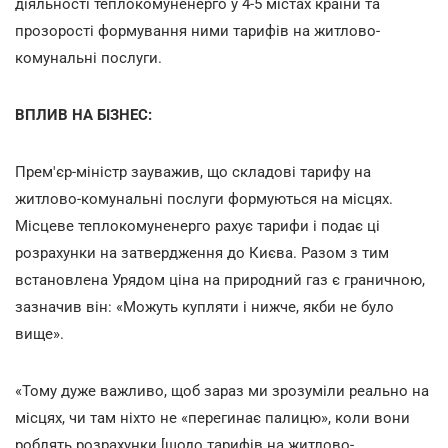
діяльності теплокомуненерго у 4-5 містах країни та
прозорості формування ними тарифів на житлово-
комунальні послуги.
ВПЛИВ НА БІЗНЕС:
Прем'єр-міністр зауважив, що складові тарифу на
житлово-комунальні послуги формуються на місцях.
Місцеве теплокомуненерго рахує тарифи і подає ці
розрахунки на затвердження до Києва. Разом з тим
встановлена Урядом ціна на природний газ є граничною,
зазначив він: «Можуть купляти і нижче, якби не було
вище».
«Тому дуже важливо, щоб зараз ми зрозуміли реально на
місцях, чи там ніхто не «перегинає палицю», коли вони
роблять розрахунки [щодо тарифів на житлово-