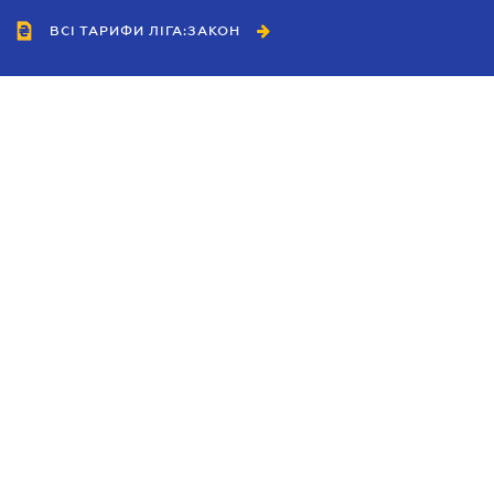
ВСІ ТАРИФИ ЛІГА:ЗАКОН
Співробітництво
Агенти
Дилери
Політика конфіденційності
Умови використання сайту
Реклама
Блог
Новини компанії
Керівництва
Каталоги компаній
Теми в центрі уваги
Підтримка та контакти