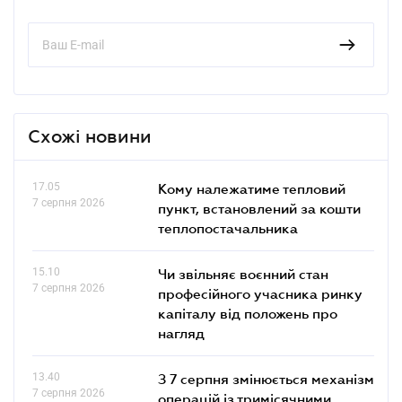
Схожі новини
17.05
Кому належатиме тепловий
7 серпня 2026
пункт, встановлений за кошти
теплопостачальника
15.10
Чи звільняє воєнний стан
7 серпня 2026
професійного учасника ринку
капіталу від положень про
нагляд
13.40
З 7 серпня змінюється механізм
7 серпня 2026
операцій із тримісячними