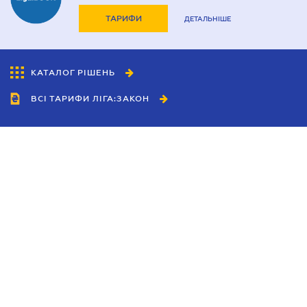
ТАРИФИ
ДЕТАЛЬНІШЕ
КАТАЛОГ РІШЕНЬ
ВСІ ТАРИФИ ЛІГА:ЗАКОН
Співробітництво
Агенти
Дилери
Політика конфіденційності
Умови використання сайту
Реклама
Блог
Новини компанії