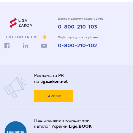
Центр підтримки користувачів
0-800-210-103
ПРО КОМПАНІЮ
Підбір продуктів та рішень
0-800-210-102
Реклама та PR
на
ligazakon.net
ТАРИФИ
Національний юридичний
каталог України
Liga:BOOK