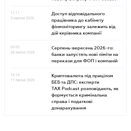
11.11
Доступ відповідального
3 серпня 2026
працівника до кабінету
фінмоніторингу залежить від
дій керівника компанії
09.05
Серпень-вересень 2026-го:
28 липня 2026
банки запустять нові ліміти на
перекази для ФОП і компаній
16.14
Криптовалюта під прицілом
17 липня 2026
БЕБ та ДПС: експерти
TAX Podcast розповідають, як
формується кримінальна
справа і податкові
донарахування