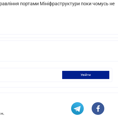
управління портами Мініфраструктури поки чомусь не
увійти
н.