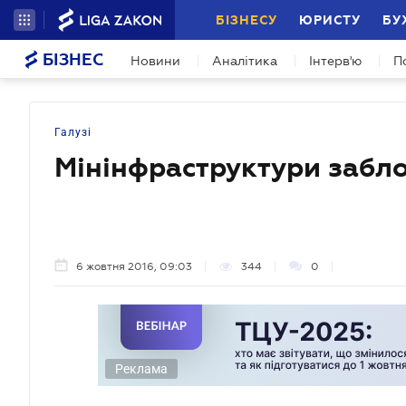
БІЗНЕСУ
ЮРИСТУ
БУ
БІЗНЕС
Новини
Аналітика
Інтерв'ю
П
Галузі
Мінінфраструктури забл
6 жовтня 2016, 09:03
344
0
Реклама