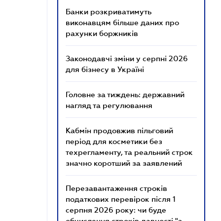
Банки розкриватимуть
виконавцям більше даних про
рахунки боржників
Законодавчі зміни у серпні 2026
для бізнесу в Україні
Головне за тиждень: державний
нагляд та регулювання
Кабмін продовжив пільговий
період для косметики без
техрегламенту, та реальний строк
значно коротший за заявлений
Перезавантаження строків
податкових перевірок після 1
серпня 2026 року: чи буде
обчислення строків давності "з