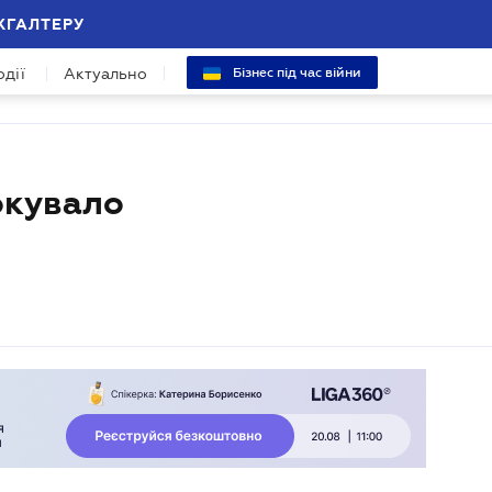
ХГАЛТЕРУ
одії
Актуально
Бізнес під час війни
окувало