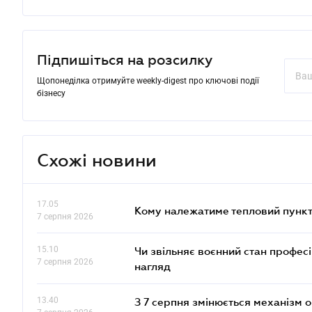
Підпишіться на розсилку
Щопонеділка отримуйте weekly-digest про ключові події
бізнесу
Схожі новини
17.05
Кому належатиме тепловий пункт
7 серпня 2026
15.10
Чи звільняє воєнний стан профес
7 серпня 2026
нагляд
13.40
З 7 серпня змінюється механізм 