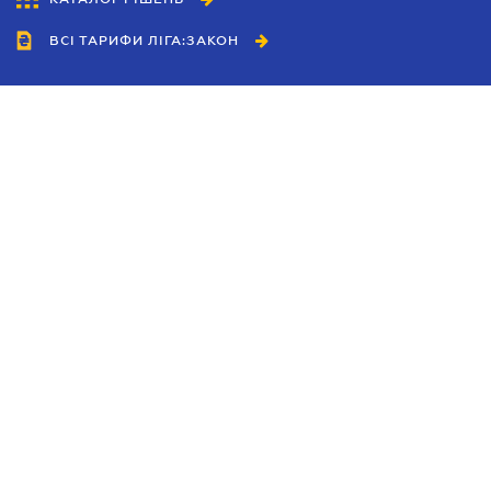
ВСІ ТАРИФИ ЛІГА:ЗАКОН
Співробітництво
Агенти
Дилери
Політика конфіденційності
Умови використання сайту
Реклама
Блог
Новини компанії
Керівництва
Каталоги компаній
Теми в центрі уваги