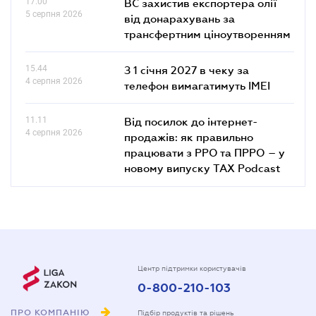
17.00
ВС захистив експортера олії
5 серпня 2026
від донарахувань за
трансфертним ціноутворенням
15.44
З 1 січня 2027 в чеку за
4 серпня 2026
телефон вимагатимуть IMEI
11.11
Від посилок до інтернет-
4 серпня 2026
продажів: як правильно
працювати з РРО та ПРРО – у
новому випуску TAX Podcast
Центр підтримки користувачів
0-800-210-103
ПРО КОМПАНІЮ
Підбір продуктів та рішень