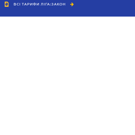
ВСІ ТАРИФИ ЛІГА:ЗАКОН
Співробітництво
Агенти
Дилери
Політика конфіденційності
Умови використання сайту
Реклама
Блог
Новини компанії
Керівництва
Каталоги компаній
Теми в центрі уваги
Підтримка та контакти