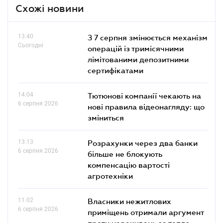
Схожі новини
13.40
З 7 серпня змінюється механізм
Сьогодні
операцій із тримісячними
лімітованими депозитними
сертифікатами
14.04
Тютюнові компанії чекають на
6 серпня 2026
нові правила відеонагляду: що
зміниться
13.13
Розрахунки через два банки
6 серпня 2026
більше не блокують
компенсацію вартості
агротехніки
11.02
Власники нежитлових
6 серпня 2026
приміщень отримали аргумент
проти нарахувань за тепло