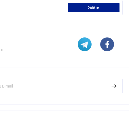
увійти
н.