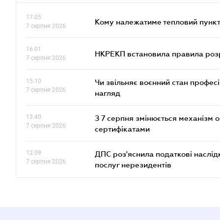
17.05
Кому належатиме тепловий пункт
7 серпня 2026
16.01
НКРЕКП встановила правила розра
7 серпня 2026
15.10
Чи звільняє воєнний стан профес
7 серпня 2026
нагляд
13.40
З 7 серпня змінюється механізм 
7 серпня 2026
сертифікатами
12.09
ДПС роз'яснила податкові наслід
7 серпня 2026
послуг нерезидентів