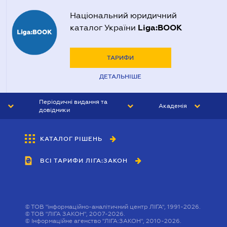
Національний юридичний
Liga:BOOK
каталог України
ТАРИФИ
ДЕТАЛЬНІШЕ
Періодичні видання та
Академія
довідники
ЮРИСТ&ЗАКОН
АКАДЕМІЯ ЛІГА:ЗАКОН
КАТАЛОГ РІШЕНЬ
БУХГАЛТЕР&ЗАКОН
ВСІ ТАРИФИ ЛІГА:ЗАКОН
ВІСНИК МСФЗ
ІНТЕРБУХ
ОСОБИСТИЙ ЕКСПЕРТ
©
ТОВ "інформаційно-аналітичний центр ЛІГА", 1991-2026.
©
ТОВ "ЛІГА ЗАКОН", 2007-2026.
©
Інформаційне агенство "ЛІГА:ЗАКОН", 2010-2026.