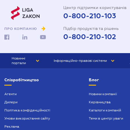
Центр підтримки користувачів
0-800-210-103
Підбір продуктів та рішень
ПРО КОМПАНІЮ
0-800-210-102
Новинні
Інформаційно-правові системи
портали
ЮРЛІГА
Право України
Співробітництво
Блог
БІЗНЕС
ГРАНД
БУХГАЛТЕР.ua
ПРАЙМ
Агенти
Новини компанії
Дилери
Керівництва
БУХГАЛТЕР ПРОФ
Політика конфіденційності
Каталоги компаній
ЮРИСТ ПРОФ
Умови використання сайту
Теми в центрі уваги
ЮРИСТ
Реклама