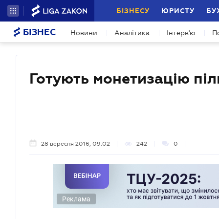
БІЗНЕСУ
ЮРИСТУ
БУ
БІЗНЕС
Новини
Аналітика
Інтерв'ю
П
Готують монетизацію піл
28 вересня 2016, 09:02
242
0
Реклама