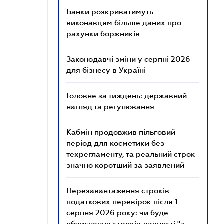
Банки розкриватимуть
виконавцям більше даних про
рахунки боржників
Законодавчі зміни у серпні 2026
для бізнесу в Україні
Головне за тиждень: державний
нагляд та регулювання
Кабмін продовжив пільговий
період для косметики без
техрегламенту, та реальний строк
значно коротший за заявлений
Перезавантаження строків
податкових перевірок після 1
серпня 2026 року: чи буде
обчислення строків давності "з