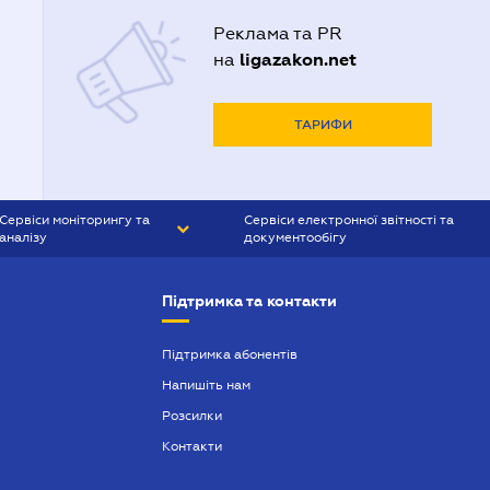
Реклама та PR
ligazakon.net
на
ТАРИФИ
Сервіси моніторингу та
Сервіси електронної звітності та
аналізу
документообігу
CONTR AGENT
Liga:REPORT
Підтримка та контакти
SMS-МАЯК
VERDICTUM
Підтримка абонентів
Напишіть нам
SEMANTRUM
Розсилки
SMS-МАЯК ІПОТЕКА
Контакти