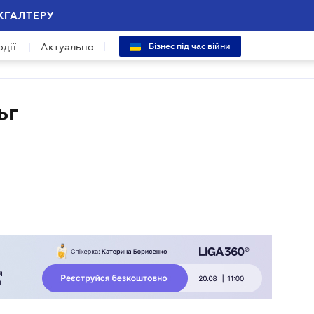
ХГАЛТЕРУ
одії
Актуально
Бізнес під час війни
ьг