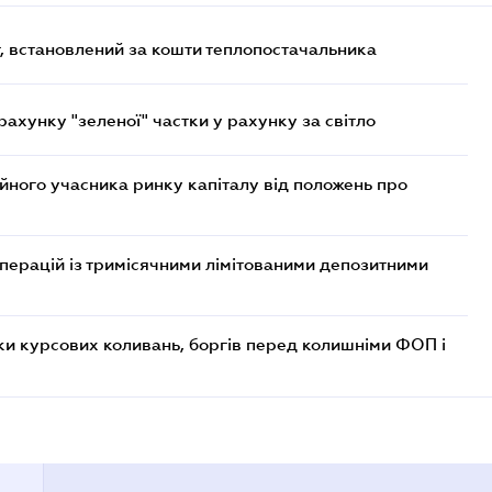
, встановлений за кошти теплопостачальника
хунку "зеленої" частки у рахунку за світло
ійного учасника ринку капіталу від положень про
операцій із тримісячними лімітованими депозитними
ки курсових коливань, боргів перед колишніми ФОП і