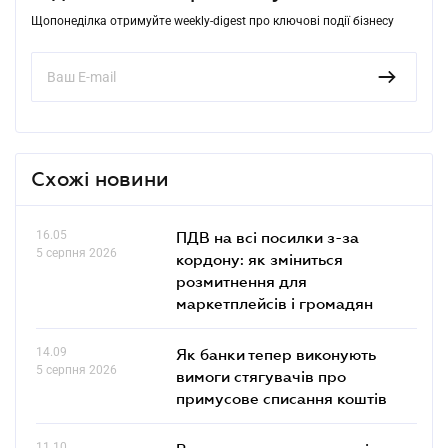
Щопонеділка отримуйте weekly-digest про ключові події бізнесу
Схожі новини
16.05
ПДВ на всі посилки з-за
5 серпня 2026
кордону: як зміниться
розмитнення для
маркетплейсів і громадян
14.09
Як банки тепер виконують
5 серпня 2026
вимоги стягувачів про
примусове списання коштів
11.10