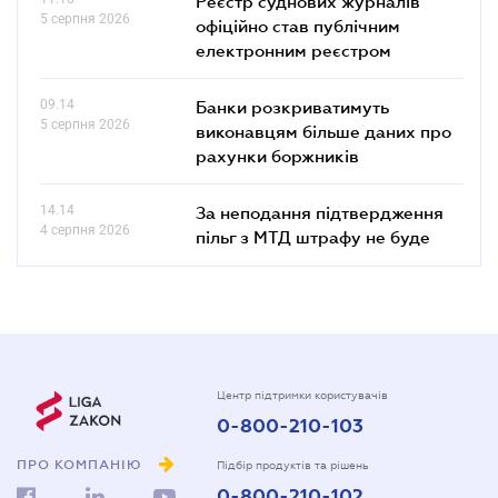
Реєстр суднових журналів
5 серпня 2026
офіційно став публічним
електронним реєстром
09.14
Банки розкриватимуть
5 серпня 2026
виконавцям більше даних про
рахунки боржників
14.14
За неподання підтвердження
4 серпня 2026
пільг з МТД штрафу не буде
Центр підтримки користувачів
0-800-210-103
ПРО КОМПАНІЮ
Підбір продуктів та рішень
0-800-210-102