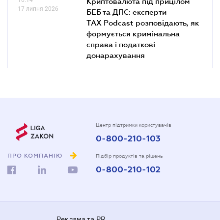
Криптовалюта під прицілом
17 липня 2026
БЕБ та ДПС: експерти
TAX Podcast розповідають, як
формується кримінальна
справа і податкові
донарахування
Центр підтримки користувачів
0-800-210-103
ПРО КОМПАНІЮ
Підбір продуктів та рішень
0-800-210-102
Реклама та PR