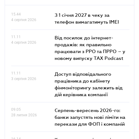
15.44
З 1 січня 2027 в чеку за
4 серпня 2026
телефон вимагатимуть IMEI
11.11
Від посилок до інтернет-
4 серпня 2026
продажів: як правильно
працювати з РРО та ПРРО – у
новому випуску TAX Podcast
11.11
Доступ відповідального
3 серпня 2026
працівника до кабінету
фінмоніторингу залежить від
дій керівника компанії
09.05
Серпень-вересень 2026-го:
28 липня 2026
банки запустять нові ліміти на
перекази для ФОП і компаній
16.14