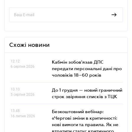
Схожі новини
12.12
Кабмін зобов'язав ДПС
6 серпня 2026
передати персональні дані про
чоловіків 18–60 років
10.10
До 1 грудня — новий граничний
5 серпня 2026
строк звіряння списків з ТЦК
13.48
Безкоштовний вебінар:
16 липня 2026
«Чергові зміни в критичності:
нові вимоги та правила. Як не
втратити статус критичного