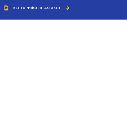
ВСІ ТАРИФИ ЛІГА:ЗАКОН
Співробітництво
Агенти
Дилери
Політика конфіденційності
Умови використання сайту
Реклама
Блог
Новини компанії
Керівництва
Каталоги компаній
Теми в центрі уваги
Підтримка та контакти