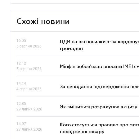
Схожі новини
16.05
ПДВ на всі посилки з-за кордону:
5 серпня 2026
громадян
12.12
Мінфін зобов'язав вносити IMEI 
5 серпня 2026
14.14
За неподання підтвердження піл
4 серпня 2026
12.35
Як зміниться розрахунок акцизу 
29 липня 2026
14.07
Кого стосується правило про ми
27 липня 2026
походженні товару