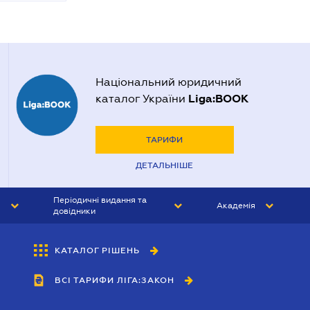
Національний юридичний
Liga:BOOK
каталог України
ТАРИФИ
ДЕТАЛЬНІШЕ
Періодичні видання та
Академія
довідники
ЮРИСТ&ЗАКОН
АКАДЕМІЯ ЛІГА:ЗАКОН
КАТАЛОГ РІШЕНЬ
БУХГАЛТЕР&ЗАКОН
ВСІ ТАРИФИ ЛІГА:ЗАКОН
ВІСНИК МСФЗ
ІНТЕРБУХ