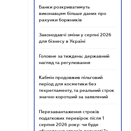
Банки розкриватимуть
виконавцям більше даних про
рахунки боржників
Законодавчі зміни у серпні 2026
для бізнесу в Україні
Головне за тиждень: державний
нагляд та регулювання
Кабмін продовжив пільговий
період для косметики без
техрегламенту, та реальний строк
значно коротший за заявлений
Перезавантаження строків
податкових перевірок після 1
серпня 2026 року: чи буде
обчислення строків давності "з