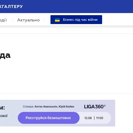
ХГАЛТЕРУ
одії
Актуально
Бізнес під час війни
ода