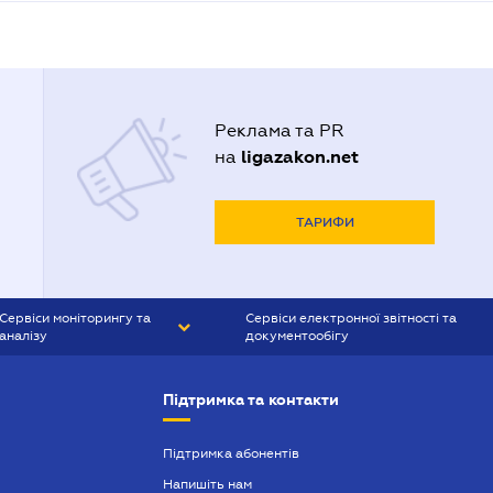
Реклама та PR
ligazakon.net
на
ТАРИФИ
Сервіси моніторингу та
Сервіси електронної звітності та
аналізу
документообігу
CONTR AGENT
Liga:REPORT
Підтримка та контакти
SMS-МАЯК
VERDICTUM
Підтримка абонентів
Напишіть нам
SEMANTRUM