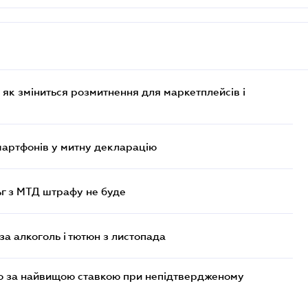
 як зміниться розмитнення для маркетплейсів і
смартфонів у митну декларацію
ьг з МТД штрафу не буде
за алкоголь і тютюн з листопада
то за найвищою ставкою при непідтвердженому