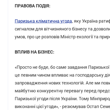
ПРАВОВА ПОДІЯ:
Паризька кліматична угода
, яку Україна рати
сигналом для вітчизняного бізнесу та дозво
умов, про це розповів Міністр екології та пр
ВПЛИВ НА БІЗНЕС:
«Просто не буде, бо саме завдання Паризької 
це певним чином впливає на господарську дія
запровадження нових технологій. Але ми повин
майбутню конкурентну перевагу перед предст
Паризької угоди після України. Тому Мінприро
виконанні цієї угоди», - резюмував Остап Сем