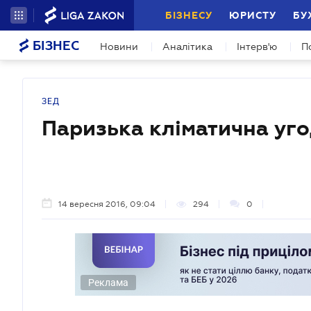
БІЗНЕСУ
ЮРИСТУ
БУ
БІЗНЕС
Новини
Аналітика
Інтерв'ю
П
ЗЕД
Паризька кліматична уг
14 вересня 2016, 09:04
294
0
Реклама