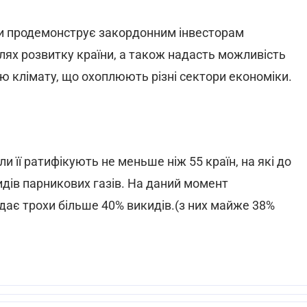
ди продемонструє закордонним інвесторам
лях розвитку країни, а також надасть можливість
ою клімату, що охоплюють різні сектори економіки.
и її ратифікують не меньше ніж 55 країн, на які до
дів парникових газів. На даний момент
адає трохи більше 40% викидів.(з них майже 38%