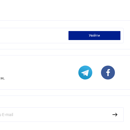
увійти
н.