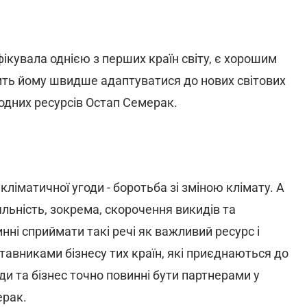
фікувала однією з перших країн світу, є хорошим
лить йому швидше адаптуватися до нових світових
иродних ресурсів Остап Семерак.
кліматичної угоди - боротьба зі зміною клімату. А
льність, зокрема, скорочення викидів та
ні сприймати такі речі як важливий ресурс і
авниками бізнесу тих країн, які приєднаються до
ди та бізнес точно повинні бути партнерами у
ерак.