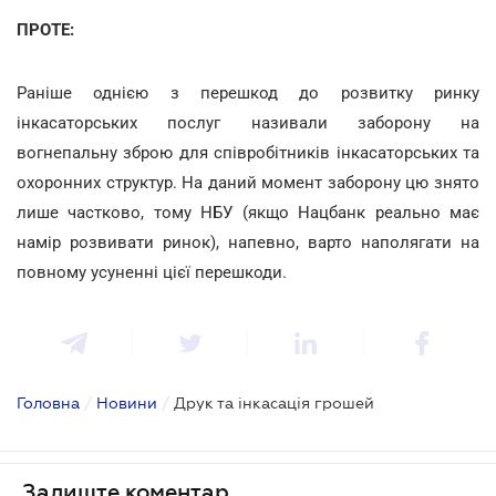
ПРОТЕ:
Раніше однією з перешкод до розвитку ринку
інкасаторських послуг називали заборону на
вогнепальну зброю для співробітників інкасаторських та
охоронних структур. На даний момент заборону цю знято
лише частково, тому НБУ (якщо Нацбанк реально має
намір розвивати ринок), напевно, варто наполягати на
повному усуненні цієї перешкоди.
Головна
/
Новини
/
Друк та інкасація грошей
Залиште коментар