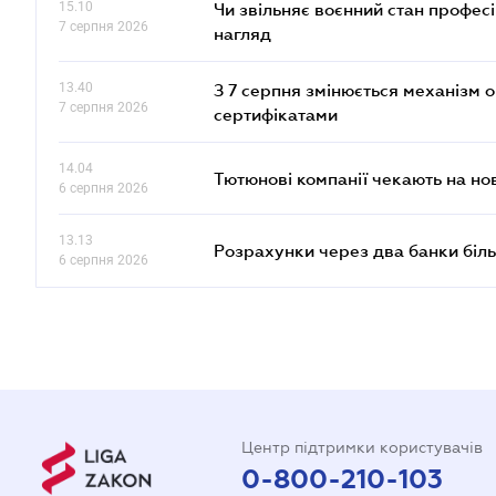
15.10
Чи звільняє воєнний стан профес
7 серпня 2026
нагляд
13.40
З 7 серпня змінюється механізм 
7 серпня 2026
сертифікатами
14.04
Тютюнові компанії чекають на но
6 серпня 2026
13.13
Розрахунки через два банки біль
6 серпня 2026
Центр підтримки користувачів
0-800-210-103