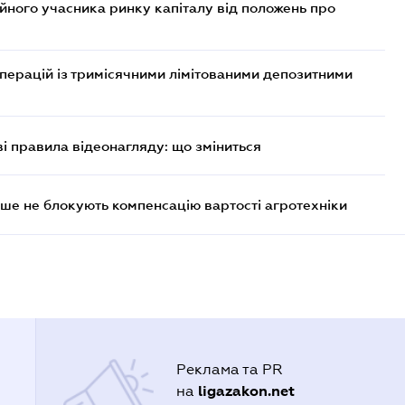
ійного учасника ринку капіталу від положень про
операцій із тримісячними лімітованими депозитними
ві правила відеонагляду: що зміниться
ше не блокують компенсацію вартості агротехніки
Реклама та PR
ligazakon.net
на