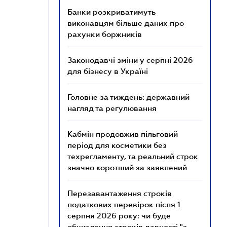
Банки розкриватимуть
виконавцям більше даних про
рахунки боржників
Законодавчі зміни у серпні 2026
для бізнесу в Україні
Головне за тиждень: державний
нагляд та регулювання
Кабмін продовжив пільговий
період для косметики без
техрегламенту, та реальний строк
значно коротший за заявлений
Перезавантаження строків
податкових перевірок після 1
серпня 2026 року: чи буде
обчислення строків давності "з