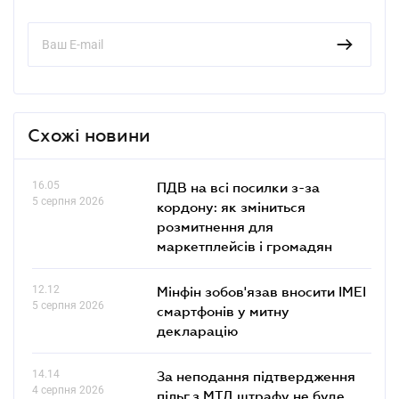
Схожі новини
16.05
ПДВ на всі посилки з-за
5 серпня 2026
кордону: як зміниться
розмитнення для
маркетплейсів і громадян
12.12
Мінфін зобов'язав вносити IMEI
5 серпня 2026
смартфонів у митну
декларацію
14.14
За неподання підтвердження
4 серпня 2026
пільг з МТД штрафу не буде