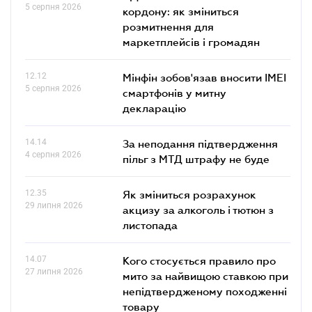
5 серпня 2026
кордону: як зміниться
розмитнення для
маркетплейсів і громадян
12.12
Мінфін зобов'язав вносити IMEI
5 серпня 2026
смартфонів у митну
декларацію
14.14
За неподання підтвердження
4 серпня 2026
пільг з МТД штрафу не буде
12.35
Як зміниться розрахунок
29 липня 2026
акцизу за алкоголь і тютюн з
листопада
14.07
Кого стосується правило про
27 липня 2026
мито за найвищою ставкою при
непідтвердженому походженні
товару