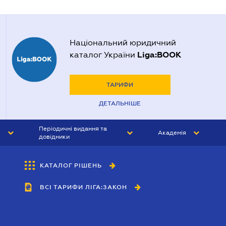
Національний юридичний
Liga:BOOK
каталог України
ТАРИФИ
ДЕТАЛЬНІШЕ
Періодичні видання та
Академія
довідники
ЮРИСТ&ЗАКОН
АКАДЕМІЯ ЛІГА:ЗАКОН
КАТАЛОГ РІШЕНЬ
БУХГАЛТЕР&ЗАКОН
ВСІ ТАРИФИ ЛІГА:ЗАКОН
ВІСНИК МСФЗ
ІНТЕРБУХ
ОСОБИСТИЙ ЕКСПЕРТ