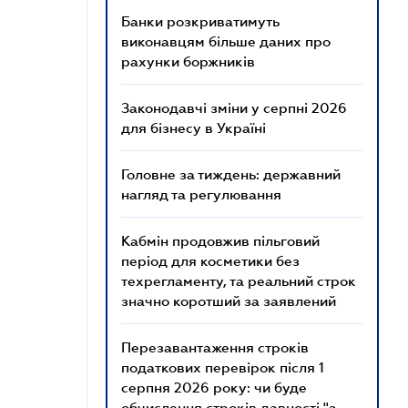
Банки розкриватимуть
виконавцям більше даних про
рахунки боржників
Законодавчі зміни у серпні 2026
для бізнесу в Україні
Головне за тиждень: державний
нагляд та регулювання
Кабмін продовжив пільговий
період для косметики без
техрегламенту, та реальний строк
значно коротший за заявлений
Перезавантаження строків
податкових перевірок після 1
серпня 2026 року: чи буде
обчислення строків давності "з