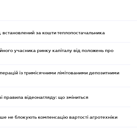
, встановлений за кошти теплопостачальника
ійного учасника ринку капіталу від положень про
операцій із тримісячними лімітованими депозитними
ві правила відеонагляду: що зміниться
ше не блокують компенсацію вартості агротехніки