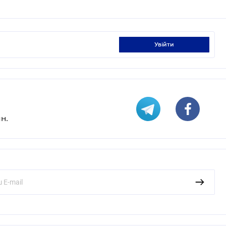
увійти
н.