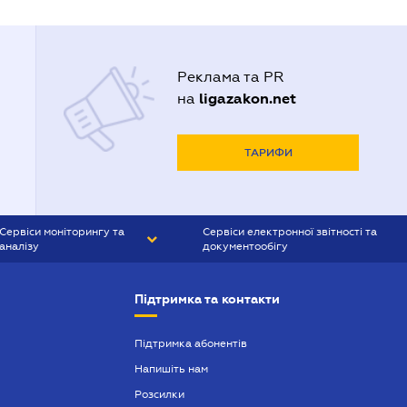
Реклама та PR
ligazakon.net
на
ТАРИФИ
Сервіси моніторингу та
Сервіси електронної звітності та
аналізу
документообігу
CONTR AGENT
Liga:REPORT
Підтримка та контакти
SMS-МАЯК
VERDICTUM
Підтримка абонентів
Напишіть нам
SEMANTRUM
Розсилки
SMS-МАЯК ІПОТЕКА