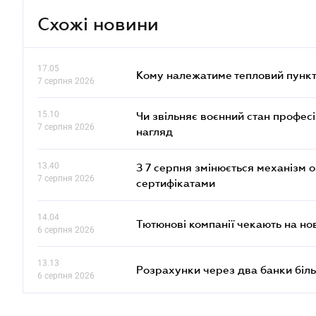
Схожі новини
17.05
Кому належатиме тепловий пункт
7 серпня 2026
15.10
Чи звільняє воєнний стан профес
7 серпня 2026
нагляд
13.40
З 7 серпня змінюється механізм 
7 серпня 2026
сертифікатами
14.04
Тютюнові компанії чекають на но
6 серпня 2026
13.13
Розрахунки через два банки біль
6 серпня 2026