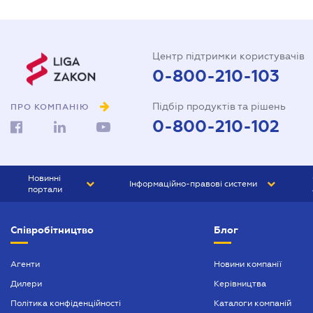
Центр підтримки користувачів
0-800-210-103
Підбір продуктів та рішень
ПРО КОМПАНІЮ
0-800-210-102
Новинні
Інформаційно-правові системи
портали
ЮРЛІГА
Право України
Співробітництво
Блог
БІЗНЕС
ГРАНД
БУХГАЛТЕР.ua
ПРАЙМ
Агенти
Новини компанії
Дилери
Керівництва
БУХГАЛТЕР ПРОФ
Політика конфіденційності
Каталоги компаній
ЮРИСТ ПРОФ