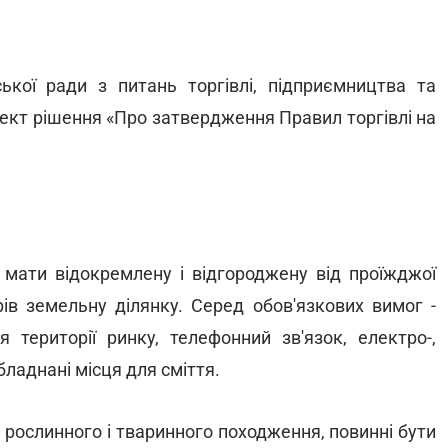
іської ради з питань торгівлі, підприємництва та
оект рішення «Про затвердження Правил торгівлі на
 мати відокремлену і відгороджену від проїжджої
ів земельну ділянку. Серед обов'язкових вимог -
я території ринку, телефонний зв'язок, електро-,
ладнані місця для сміття.
я рослинного і тваринного походження, повинні бути