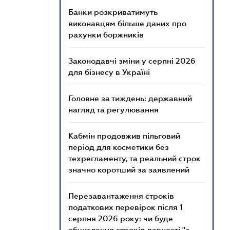
Банки розкриватимуть
виконавцям більше даних про
рахунки боржників
Законодавчі зміни у серпні 2026
для бізнесу в Україні
Головне за тиждень: державний
нагляд та регулювання
Кабмін продовжив пільговий
період для косметики без
техрегламенту, та реальний строк
значно коротший за заявлений
Перезавантаження строків
податкових перевірок після 1
серпня 2026 року: чи буде
обчислення строків давності "з