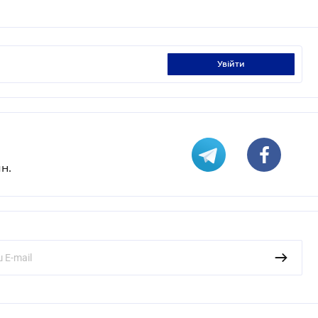
увійти
н.