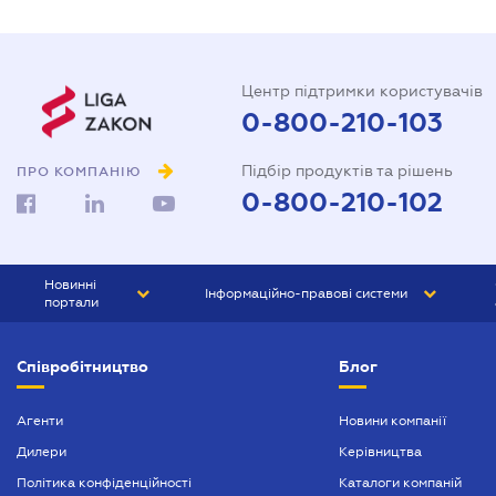
Центр підтримки користувачів
0-800-210-103
Підбір продуктів та рішень
ПРО КОМПАНІЮ
0-800-210-102
Новинні
Інформаційно-правові системи
портали
ЮРЛІГА
Право України
Співробітництво
Блог
БІЗНЕС
ГРАНД
БУХГАЛТЕР.ua
ПРАЙМ
Агенти
Новини компанії
Дилери
Керівництва
БУХГАЛТЕР ПРОФ
Політика конфіденційності
Каталоги компаній
ЮРИСТ ПРОФ