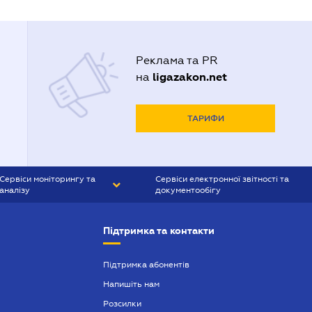
Реклама та PR
ligazakon.net
на
ТАРИФИ
Сервіси моніторингу та
Сервіси електронної звітності та
аналізу
документообігу
CONTR AGENT
Liga:REPORT
Підтримка та контакти
SMS-МАЯК
VERDICTUM
Підтримка абонентів
Напишіть нам
SEMANTRUM
Розсилки
SMS-МАЯК ІПОТЕКА