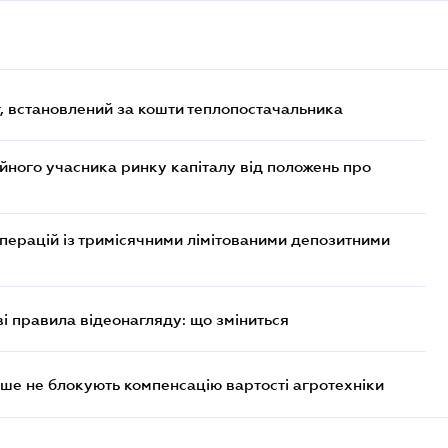
, встановлений за кошти теплопостачальника
ійного учасника ринку капіталу від положень про
операцій із тримісячними лімітованими депозитними
ві правила відеонагляду: що зміниться
ше не блокують компенсацію вартості агротехніки