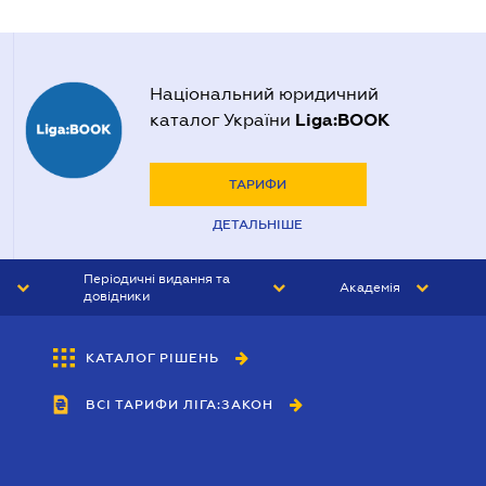
Національний юридичний
Liga:BOOK
каталог України
ТАРИФИ
ДЕТАЛЬНІШЕ
Періодичні видання та
Академія
довідники
ЮРИСТ&ЗАКОН
АКАДЕМІЯ ЛІГА:ЗАКОН
КАТАЛОГ РІШЕНЬ
БУХГАЛТЕР&ЗАКОН
ВСІ ТАРИФИ ЛІГА:ЗАКОН
ВІСНИК МСФЗ
ІНТЕРБУХ
ОСОБИСТИЙ ЕКСПЕРТ