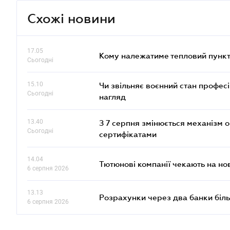
Схожі новини
17.05
Кому належатиме тепловий пункт
Сьогодні
15.10
Чи звільняє воєнний стан профес
Сьогодні
нагляд
13.40
З 7 серпня змінюється механізм 
Сьогодні
сертифікатами
14.04
Тютюнові компанії чекають на но
6 серпня 2026
13.13
Розрахунки через два банки біль
6 серпня 2026