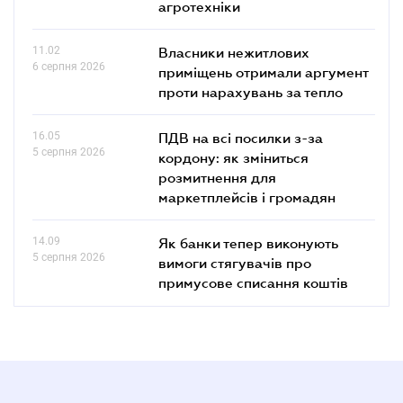
агротехніки
11.02
Власники нежитлових
6 серпня 2026
приміщень отримали аргумент
проти нарахувань за тепло
16.05
ПДВ на всі посилки з-за
5 серпня 2026
кордону: як зміниться
розмитнення для
маркетплейсів і громадян
14.09
Як банки тепер виконують
5 серпня 2026
вимоги стягувачів про
примусове списання коштів