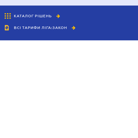
КАТАЛОГ РІШЕНЬ
ВСІ ТАРИФИ ЛІГА:ЗАКОН
Співробітництво
Агенти
Дилери
Політика конфіденційності
Умови використання сайту
Реклама
Блог
Новини компанії
Керівництва
Каталоги компаній