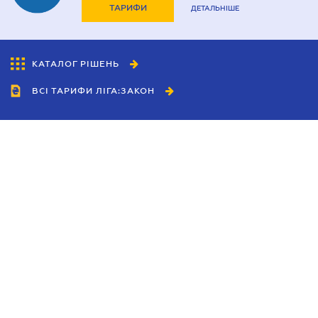
ТАРИФИ
ДЕТАЛЬНІШЕ
КАТАЛОГ РІШЕНЬ
ВСІ ТАРИФИ ЛІГА:ЗАКОН
Співробітництво
Агенти
Дилери
Політика конфіденційності
Умови використання сайту
Реклама
Блог
Новини компанії
Керівництва