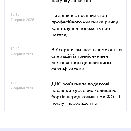
рахунку за світло
15.10
Чи звільняє воєнний стан
7 серпня 2026
професійного учасника ринку
капіталу від положень про
нагляд
13.40
З 7 серпня змінюється механізм
7 серпня 2026
операцій із тримісячними
лімітованими депозитними
сертифікатами
12.09
ДПС роз'яснила податкові
7 серпня 2026
наслідки курсових коливань,
боргів перед колишніми ФОП і
послуг нерезидентів