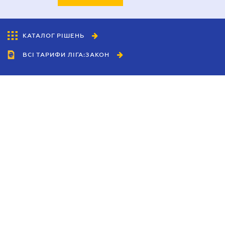
КАТАЛОГ РІШЕНЬ
ВСІ ТАРИФИ ЛІГА:ЗАКОН
Співробітництво
Агенти
Дилери
Політика конфіденційності
Умови використання сайту
Реклама
Блог
Новини компанії
Керівництва