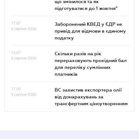
що змінилося та як
підготуватися до 1 жовтня"
17.07
Заборонений КВЕД у ЄДР не
6 серпня 2026
привід для відмови в єдиному
податку
15.07
Скільки разів на рік
6 серпня 2026
перераховують прохідний бал
для переліку сумлінних
платників
17.00
ВС захистив експортера олії
5 серпня 2026
від донарахувань за
трансфертним ціноутворенням