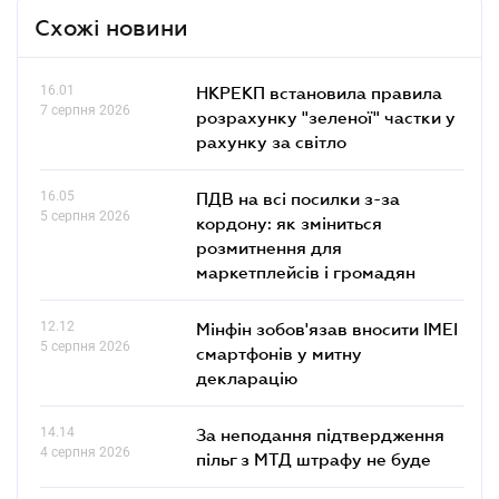
Схожі новини
16.01
НКРЕКП встановила правила
7 серпня 2026
розрахунку "зеленої" частки у
рахунку за світло
16.05
ПДВ на всі посилки з-за
5 серпня 2026
кордону: як зміниться
розмитнення для
маркетплейсів і громадян
12.12
Мінфін зобов'язав вносити IMEI
5 серпня 2026
смартфонів у митну
декларацію
14.14
За неподання підтвердження
4 серпня 2026
пільг з МТД штрафу не буде