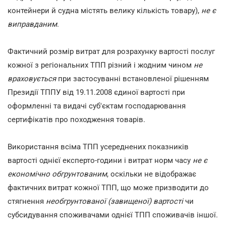
контейнери й судна містять велику кількість товару),
не є
виправданим
.
Фактичний розмір витрат для розрахунку вартості послуг
кожної з регіональних ТПП різний і жодним чином
не
враховується
при застосуванні встановленої рішенням
Президії ТППУ від 19.11.2008 єдиної вартості при
оформленні та видачі суб'єктам господарювання
сертифікатів про походження товарів.
Використання всіма ТПП усереднених показників
вартості однієї експерто-години і витрат норм часу
не є
економічно обгрунтованим
, оскільки не відображає
фактичних витрат кожної ТПП, що може призводити до
стягнення
необгрунтованої (завищеної) вартості
чи
субсидування споживачами однієї ТПП споживачів іншої.