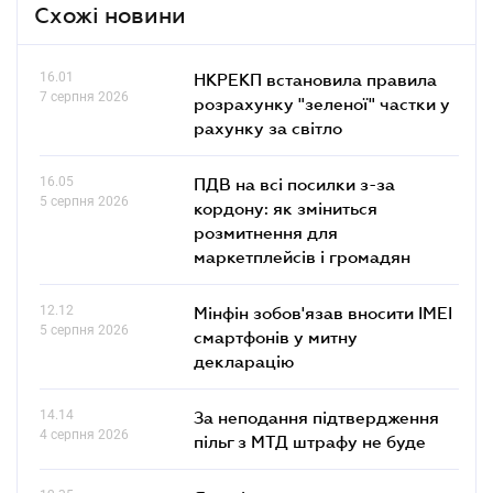
Схожі новини
16.01
НКРЕКП встановила правила
7 серпня 2026
розрахунку "зеленої" частки у
рахунку за світло
16.05
ПДВ на всі посилки з-за
5 серпня 2026
кордону: як зміниться
розмитнення для
маркетплейсів і громадян
12.12
Мінфін зобов'язав вносити IMEI
5 серпня 2026
смартфонів у митну
декларацію
14.14
За неподання підтвердження
4 серпня 2026
пільг з МТД штрафу не буде