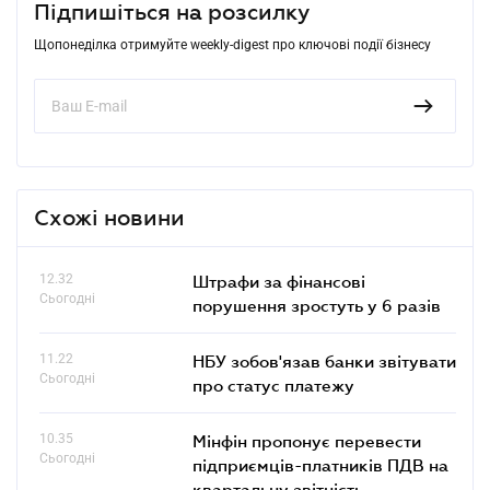
Підпишіться на розсилку
Щопонеділка отримуйте weekly-digest про ключові події бізнесу
Схожі новини
12.32
Штрафи за фінансові
Сьогодні
порушення зростуть у 6 разів
11.22
НБУ зобов'язав банки звітувати
Сьогодні
про статус платежу
10.35
Мінфін пропонує перевести
Сьогодні
підприємців-платників ПДВ на
квартальну звітність