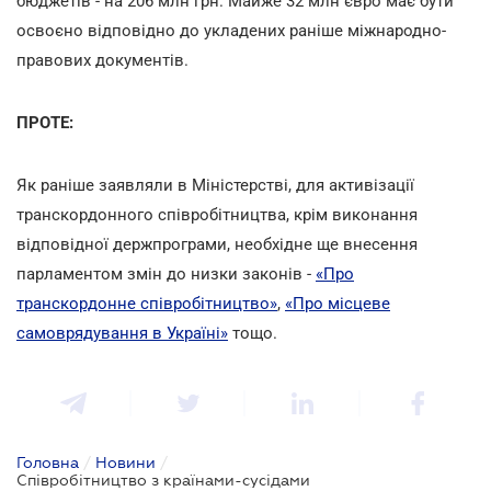
бюджетів - на 206 млн грн. Майже 32 млн євро має бути
освоєно відповідно до укладених раніше міжнародно-
правових документів.
ПРОТЕ:
Як раніше заявляли в Міністерстві, для активізації
транскордонного співробітництва, крім виконання
відповідної держпрограми, необхідне ще внесення
парламентом змін до низки законів -
«Про
транскордонне співробітництво»
,
«Про місцеве
самоврядування в Україні»
тощо.
Головна
/
Новини
/
Співробітництво з країнами-сусідами