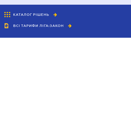
КАТАЛОГ РІШЕНЬ
ВСІ ТАРИФИ ЛІГА:ЗАКОН
Співробітництво
Агенти
Дилери
Політика конфіденційності
Умови використання сайту
Реклама
Блог
Новини компанії
Керівництва
Каталоги компаній