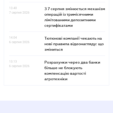
13.40
З 7 серпня змінюється механізм
7 серпня 2026
операцій із тримісячними
лімітованими депозитними
сертифікатами
14.04
Тютюнові компанії чекають на
6 серпня 2026
нові правила відеонагляду: що
зміниться
13.13
Розрахунки через два банки
6 серпня 2026
більше не блокують
компенсацію вартості
агротехніки