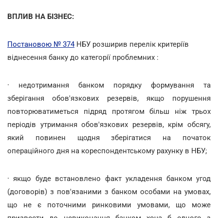
ВПЛИВ НА БІЗНЕС:
Постановою № 374
НБУ розширив перелік критеріїв
віднесення банку до категорії проблемних :
·
недотримання банком порядку формування та
зберігання обов'язкових резервів, якщо порушення
повторюватиметься підряд протягом більш ніж трьох
періодів утримання обов'язкових резервів, крім обсягу,
який повинен щодня зберігатися на початок
операційного дня на кореспондентському рахунку в НБУ;
·
якщо буде встановлено факт укладення банком угод
(договорів) з пов'язаними з банком особами на умовах,
що не є поточними ринковими умовами, що може
призвести до невиконання банком хоча б одного з