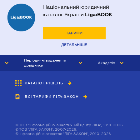
Національний юридичний
Liga:BOOK
каталог України
ТАРИФИ
ДЕТАЛЬНІШЕ
Періодичні видання та
Академія
довідники
ЮРИСТ&ЗАКОН
АКАДЕМІЯ ЛІГА:ЗАКОН
КАТАЛОГ РІШЕНЬ
БУХГАЛТЕР&ЗАКОН
ВСІ ТАРИФИ ЛІГА:ЗАКОН
ВІСНИК МСФЗ
ІНТЕРБУХ
ОСОБИСТИЙ ЕКСПЕРТ
©
ТОВ "інформаційно-аналітичний центр ЛІГА", 1991-2026.
©
ТОВ "ЛІГА ЗАКОН", 2007-2026.
©
Інформаційне агенство "ЛІГА:ЗАКОН", 2010-2026.