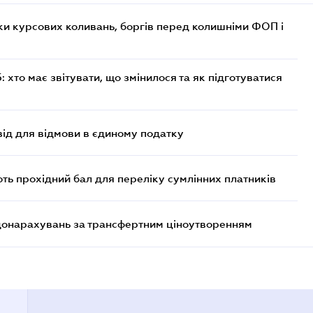
ки курсових коливань, боргів перед колишніми ФОП і
хто має звітувати, що змінилося та як підготуватися
ід для відмови в єдиному податку
ють прохідний бал для переліку сумлінних платників
 донарахувань за трансфертним ціноутворенням