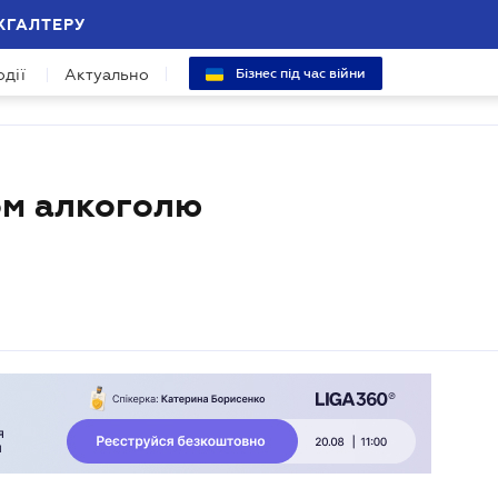
ХГАЛТЕРУ
одії
Актуально
Бізнес під час війни
ом алкоголю