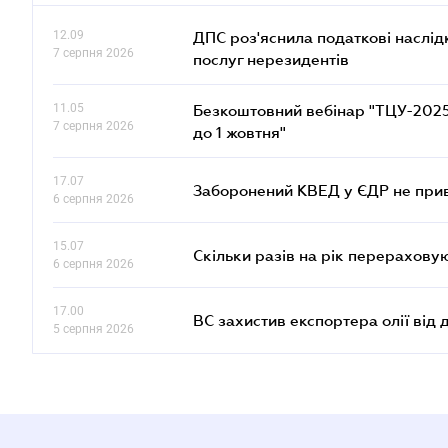
12.09
ДПС роз'яснила податкові наслід
7 серпня 2026
послуг нерезидентів
11.05
Безкоштовний вебінар "ТЦУ-2025: 
7 серпня 2026
до 1 жовтня"
17.07
Заборонений КВЕД у ЄДР не прив
6 серпня 2026
15.07
Скільки разів на рік перерахову
6 серпня 2026
17.00
ВС захистив експортера олії від
5 серпня 2026