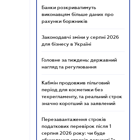
Банки розкриватимуть
виконавцям більше даних про
рахунки боржників
Законодавчі зміни у серпні 2026
для бізнесу в Україні
Головне за тиждень: державний
нагляд та регулювання
Кабмін продовжив пільговий
період для косметики без
техрегламенту, та реальний строк
значно коротший за заявлений
Перезавантаження строків
податкових перевірок після 1
серпня 2026 року: чи буде
обчислення строків давності "з