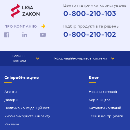
Центр підтримки користувачів
0-800-210-103
Підбір продуктів та рішень
ПРО КОМПАНІЮ
0-800-210-102
Новинні
Інформаційно-правові системи
портали
ЮРЛІГА
Право України
Співробітництво
Блог
БІЗНЕС
ГРАНД
БУХГАЛТЕР.ua
ПРАЙМ
Агенти
Новини компанії
Дилери
Керівництва
БУХГАЛТЕР ПРОФ
Політика конфіденційності
Каталоги компаній
ЮРИСТ ПРОФ
Умови використання сайту
Теми в центрі уваги
ЮРИСТ
Реклама