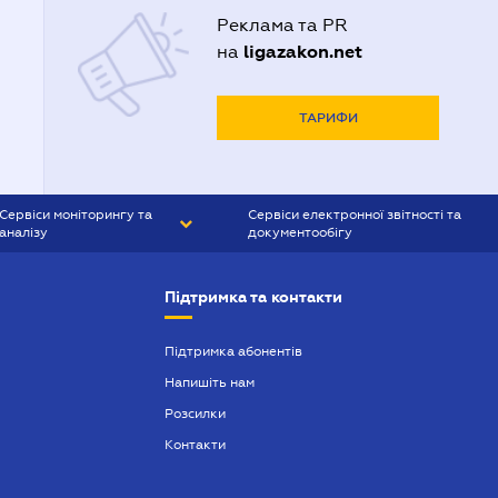
Реклама та PR
ligazakon.net
на
ТАРИФИ
Сервіси моніторингу та
Сервіси електронної звітності та
аналізу
документообігу
CONTR AGENT
Liga:REPORT
Підтримка та контакти
SMS-МАЯК
VERDICTUM
Підтримка абонентів
Напишіть нам
SEMANTRUM
Розсилки
SMS-МАЯК ІПОТЕКА
Контакти