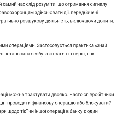
й самий час слід розуміти, що отримання сигналу
равоохоронцям здійснювати дії, передбачені
еративно-розшукову діяльність, включаючи допити,
ними операціями. Застосовується практика «знай
нен встановити особу контрагента перш, ніж
рації можна трактувати двояко. Часто співробітники
уації - проводити фінансову операцію або блокувати?
зри щодо тієї чи іншої операції в банку є один