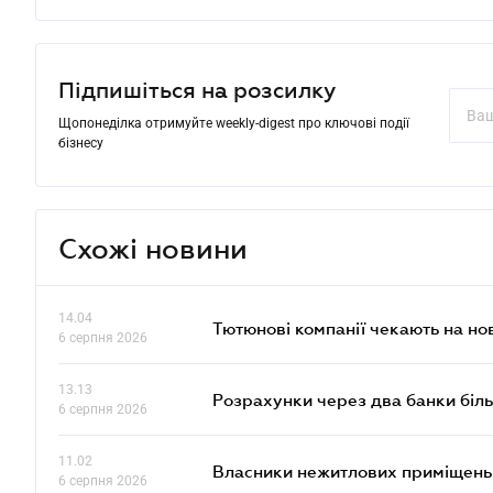
Підпишіться на розсилку
Щопонеділка отримуйте weekly-digest про ключові події
бізнесу
Схожі новини
14.04
Тютюнові компанії чекають на но
6 серпня 2026
13.13
Розрахунки через два банки біль
6 серпня 2026
11.02
Власники нежитлових приміщень 
6 серпня 2026