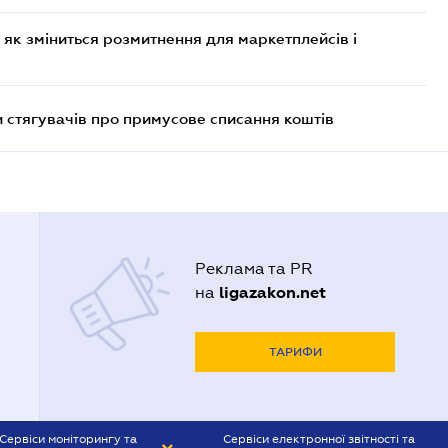
 як зміниться розмитнення для маркетплейсів і
 стягувачів про примусове списання коштів
Реклама та PR
ligazakon.net
на
ТАРИФИ
Сервіси моніторингу та
Сервіси електронної звітності та