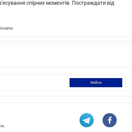
 з'ясування спірних моментів. Постраждати від
йонами
увійти
н.