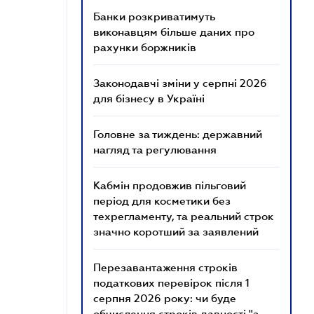
Банки розкриватимуть
виконавцям більше даних про
рахунки боржників
Законодавчі зміни у серпні 2026
для бізнесу в Україні
Головне за тиждень: державний
нагляд та регулювання
Кабмін продовжив пільговий
період для косметики без
техрегламенту, та реальний строк
значно коротший за заявлений
Перезавантаження строків
податкових перевірок після 1
серпня 2026 року: чи буде
обчислення строків давності "з