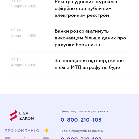
11.10
Реєстр суднових журналів
5 серпня 2026
офіційно став публічним
електронним реєстром
09.14
Банки розкриватимуть
5 серпня 2026
виконавцям більше даних про
рахунки боржників
14.14
За неподання підтвердження
4 серпня 2026
пільг з МТД штрафу не буде
Центр підтримки користувачів
0-800-210-103
ПРО КОМПАНІЮ
Підбір продуктів та рішень