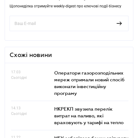
Щопонеділка отримуйте weekly-digest про ключові події бізнесу
Схожі новини
17.03
Оператори газорозподільних
Сьогодні
мереж отримали новий спосіб
виконати інвестиційну
програму
14.13
НКРЕКП звузила перелік
Сьогодні
витрат на паливо, які
враховують у тарифі на тепло
11.22
НБУ зобов'язав банки звітувати