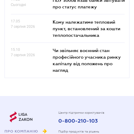
Сьогодні
про статус платежу
17.05
Кому належатиме тепловий
7 серпня 2026
пункт, встановлений за кошти
теплопостачальника
15.10
Чи звільняє воєнний стан
7 серпня 2026
професійного учасника ринку
капіталу від положень про
нагляд
Центр підтримки користувачів
0-800-210-103
ПРО КОМПАНІЮ
Підбір продуктів та рішень