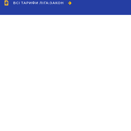
ВСІ ТАРИФИ ЛІГА:ЗАКОН
Співробітництво
Агенти
Дилери
Політика конфіденційності
Умови використання сайту
Реклама
Блог
Новини компанії
Керівництва
Каталоги компаній
Теми в центрі уваги
Підтримка та контакти