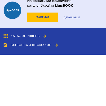
Національний юридичний
каталог України
Liga:BOOK
ТАРИФИ
ДЕТАЛЬНІШЕ
КАТАЛОГ РІШЕНЬ
ВСІ ТАРИФИ ЛІГА:ЗАКОН
Співробітництво
Агенти
Дилери
Політика конфіденційності
Умови використання сайту
Реклама
Блог