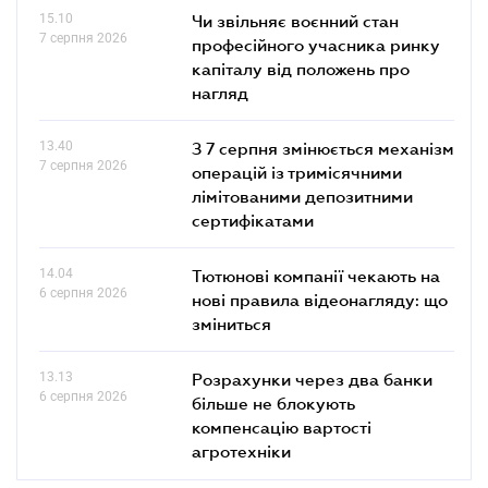
15.10
Чи звільняє воєнний стан
7 серпня 2026
професійного учасника ринку
капіталу від положень про
нагляд
13.40
З 7 серпня змінюється механізм
7 серпня 2026
операцій із тримісячними
лімітованими депозитними
сертифікатами
14.04
Тютюнові компанії чекають на
6 серпня 2026
нові правила відеонагляду: що
зміниться
13.13
Розрахунки через два банки
6 серпня 2026
більше не блокують
компенсацію вартості
агротехніки