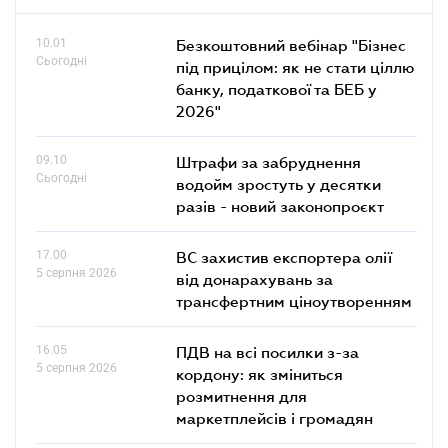
10.01
Безкоштовний вебінар "Бізнес
Сьогодні
під прицілом: як не стати ціллю
банку, податкової та БЕБ у
2026"
09.10
Штрафи за забруднення
Сьогодні
водойм зростуть у десятки
разів - новий законопроєкт
17.00
ВС захистив експортера олії
5 серпня 2026
від донарахувань за
трансфертним ціноутворенням
16.05
ПДВ на всі посилки з-за
5 серпня 2026
кордону: як зміниться
розмитнення для
маркетплейсів і громадян