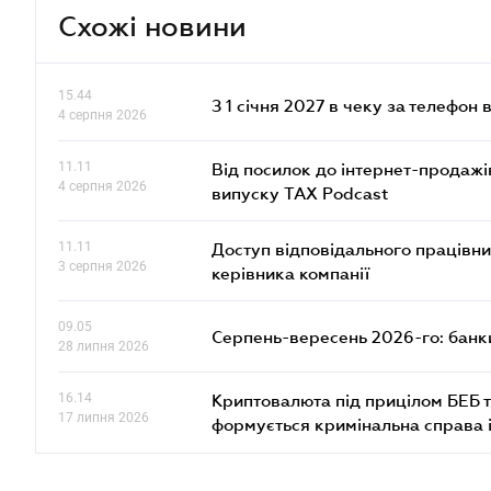
Схожі новини
15.44
З 1 січня 2027 в чеку за телефон
4 серпня 2026
11.11
Від посилок до інтернет-продажі
4 серпня 2026
випуску TAX Podcast
11.11
Доступ відповідального працівни
3 серпня 2026
керівника компанії
09.05
Серпень-вересень 2026-го: банки
28 липня 2026
16.14
Криптовалюта під прицілом БЕБ т
17 липня 2026
формується кримінальна справа 