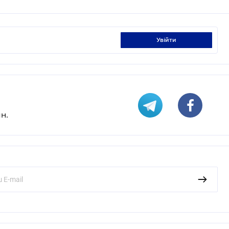
увійти
н.