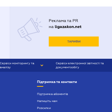
Реклама та PR
ligazakon.net
на
ТАРИФИ
Сервіси моніторингу та
Сервіси електронної звітності та
аналізу
документообігу
CONTR AGENT
Liga:REPORT
Підтримка та контакти
SMS-МАЯК
VERDICTUM
Підтримка абонентів
Напишіть нам
SEMANTRUM
Розсилки
SMS-МАЯК ІПОТЕКА