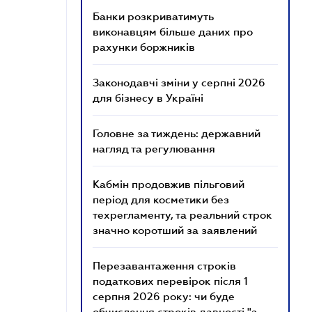
Банки розкриватимуть
виконавцям більше даних про
рахунки боржників
Законодавчі зміни у серпні 2026
для бізнесу в Україні
Головне за тиждень: державний
нагляд та регулювання
Кабмін продовжив пільговий
період для косметики без
техрегламенту, та реальний строк
значно коротший за заявлений
Перезавантаження строків
податкових перевірок після 1
серпня 2026 року: чи буде
обчислення строків давності "з