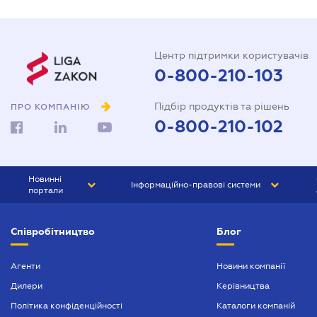
Центр підтримки користувачів
0-800-210-103
Підбір продуктів та рішень
ПРО КОМПАНІЮ
0-800-210-102
Новинні
Інформаційно-правові системи
портали
ЮРЛІГА
Право України
Співробітництво
Блог
БІЗНЕС
ГРАНД
БУХГАЛТЕР.ua
ПРАЙМ
Агенти
Новини компанії
Дилери
Керівництва
БУХГАЛТЕР ПРОФ
Політика конфіденційності
Каталоги компаній
ЮРИСТ ПРОФ