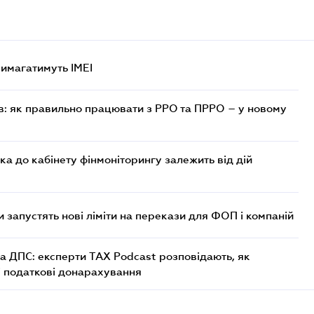
 вимагатимуть IMEI
в: як правильно працювати з РРО та ПРРО – у новому
ка до кабінету фінмоніторингу залежить від дій
 запустять нові ліміти на перекази для ФОП і компаній
а ДПС: експерти TAX Podcast розповідають, як
і податкові донарахування