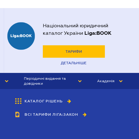
Національний юридичний
Liga:BOOK
каталог України
ТАРИФИ
ДЕТАЛЬНІШЕ
Періодичні видання та
Академія
довідники
ЮРИСТ&ЗАКОН
АКАДЕМІЯ ЛІГА:ЗАКОН
КАТАЛОГ РІШЕНЬ
БУХГАЛТЕР&ЗАКОН
ВСІ ТАРИФИ ЛІГА:ЗАКОН
ВІСНИК МСФЗ
ІНТЕРБУХ
ОСОБИСТИЙ ЕКСПЕРТ