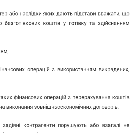
ктер або наслідки яких дають підстави вважати, що
ю безготівкових коштів у готівку та здійсненням
ням;
фінансових операцій з використанням викрадених,
таких фінансових операцій з перерахування коштів
 на виконання зовнішньоекономічних договорів;
о задіяні контрагенти порушують або взагалі не