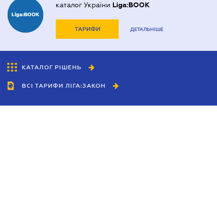
каталог України
Liga:BOOK
ТАРИФИ
ДЕТАЛЬНІШЕ
КАТАЛОГ РІШЕНЬ
ВСІ ТАРИФИ ЛІГА:ЗАКОН
Співробітництво
Агенти
Дилери
Політика конфіденційності
Умови використання сайту
Реклама
Блог