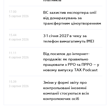
17.00
ВС захистив експортера олії
5 серпня 2026
від донарахувань за
трансфертним ціноутворенням
15.44
З 1 січня 2027 в чеку за
4 серпня 2026
телефон вимагатимуть IMEI
11.11
Від посилок до інтернет-
4 серпня 2026
продажів: як правильно
працювати з РРО та ПРРО – у
новому випуску TAX Podcast
15.39
Зміни у формі звіту про
3 серпня 2026
контрольовані іноземні
компанії стосуються всіх
контролюючих осіб