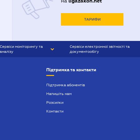
ligazakon.net
на
ТАРИФИ
Сервіси моніторингу та
Сервіси електронної звітності та
аналізу
документообігу
CONTR AGENT
Liga:REPORT
Підтримка та контакти
SMS-МАЯК
VERDICTUM
Підтримка абонентів
Напишіть нам
SEMANTRUM
Розсилки
SMS-МАЯК ІПОТЕКА
Контакти