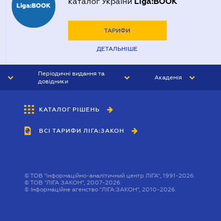
Liga:BOOK
каталог України
ТАРИФИ
ДЕТАЛЬНІШЕ
Періодичні видання та
Академія
довідники
ЮРИСТ&ЗАКОН
АКАДЕМІЯ ЛІГА:ЗАКОН
КАТАЛОГ РІШЕНЬ
БУХГАЛТЕР&ЗАКОН
ВСІ ТАРИФИ ЛІГА:ЗАКОН
ВІСНИК МСФЗ
ІНТЕРБУХ
ОСОБИСТИЙ ЕКСПЕРТ
©
ТОВ "інформаційно-аналітичний центр ЛІГА", 1991-2026.
©
ТОВ "ЛІГА ЗАКОН", 2007-2026.
©
Інформаційне агенство "ЛІГА:ЗАКОН", 2010-2026.