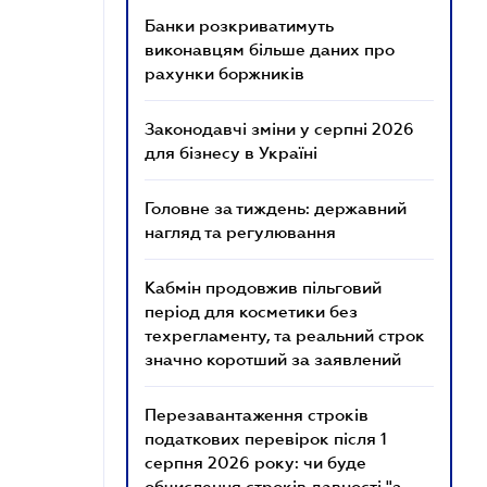
Банки розкриватимуть
виконавцям більше даних про
рахунки боржників
Законодавчі зміни у серпні 2026
для бізнесу в Україні
Головне за тиждень: державний
нагляд та регулювання
Кабмін продовжив пільговий
період для косметики без
техрегламенту, та реальний строк
значно коротший за заявлений
Перезавантаження строків
податкових перевірок після 1
серпня 2026 року: чи буде
обчислення строків давності "з