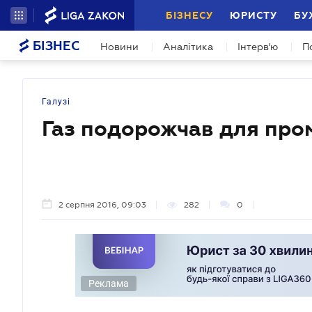
БІЗНЕСУ
ЮРИСТУ
БУ
БІЗНЕС
Новини
Аналітика
Інтерв'ю
П
Галузі
Газ подорожчав для про
2 серпня 2016, 09:03
282
0
Реклама