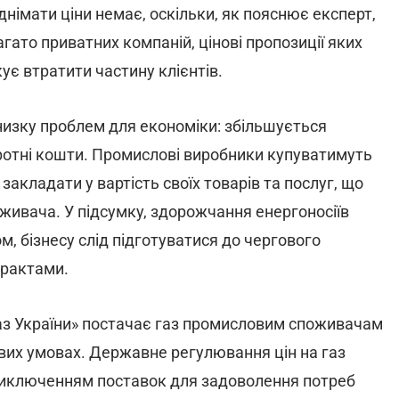
днімати ціни немає, оскільки, як пояснює експерт,
гато приватних компаній, цінові пропозиції яких
ує втратити частину клієнтів.
 низку проблем для економіки: збільшується
ротні кошти. Промислові виробники купуватимуть
 закладати у вартість своїх товарів та послуг, що
оживача. У підсумку, здорожчання енергоносіїв
м, бізнесу слід підготуватися до чергового
трактами.
аз України» постачає газ промисловим споживачам
вих умовах. Державне регулювання цін на газ
а виключенням поставок для задоволення потреб