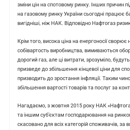
зміни цін на спотовому ринку. Інших причин пі
на газовому ринку України сьогодні працює ба
вигідніші, ніж НАК. Відповідно Нафтогаз ризик
Крім того, висока ціна на енергоносії сворює
собівартость виробництва, вимиваються обо
дорогий газ, але ці витрати, зрозуміло, будуть
призведе до збільшення кінцевої ціни для сп
призводить до зростання інфляції. Таким чино
збільшення вартості товарів та послуг за кон
Нагадаємо, з жовтня 2015 року НАК «Нафтог
та іншим суб'єктам господарювання на ринко
скасовано для всіх категорій споживачів, з