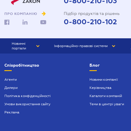
0-800-210-103
Підбір продуктів та рішень
ПРО КОМПАНІЮ
0-800-210-102
Новинні
Інформаційно-правові системи
портали
ЮРЛІГА
Право України
Співробітництво
Блог
БІЗНЕС
ГРАНД
БУХГАЛТЕР.ua
ПРАЙМ
Агенти
Новини компанії
Дилери
Керівництва
БУХГАЛТЕР ПРОФ
Політика конфіденційності
Каталоги компаній
ЮРИСТ ПРОФ
Умови використання сайту
Теми в центрі уваги
ЮРИСТ
Реклама
ПІДПРИЄМЕЦЬ