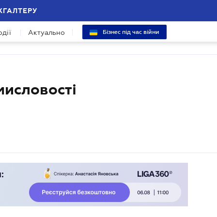
ХГАЛТЕРУ
одії
Актуально
Бізнес під час війни
мисловості