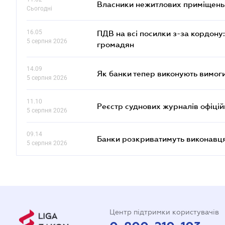
Власники нежитлових приміщень 
Сьогодні
16.05
ПДВ на всі посилки з-за кордону:
5 серпня 2026
громадян
14.09
Як банки тепер виконують вимоги
5 серпня 2026
11.10
Реєстр суднових журналів офіці
5 серпня 2026
09.14
Банки розкриватимуть виконавця
5 серпня 2026
Центр підтримки користувачів