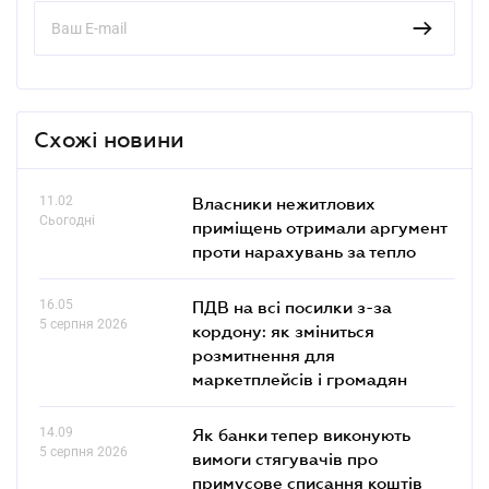
Схожі новини
11.02
Власники нежитлових
Сьогодні
приміщень отримали аргумент
проти нарахувань за тепло
16.05
ПДВ на всі посилки з-за
5 серпня 2026
кордону: як зміниться
розмитнення для
маркетплейсів і громадян
14.09
Як банки тепер виконують
5 серпня 2026
вимоги стягувачів про
примусове списання коштів