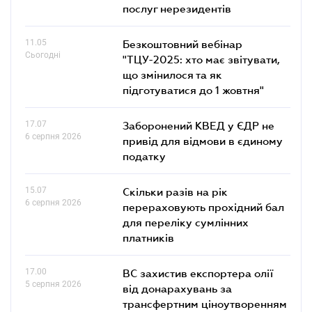
послуг нерезидентів
11.05
Безкоштовний вебінар
Сьогодні
"ТЦУ-2025: хто має звітувати,
що змінилося та як
підготуватися до 1 жовтня"
17.07
Заборонений КВЕД у ЄДР не
6 серпня 2026
привід для відмови в єдиному
податку
15.07
Скільки разів на рік
6 серпня 2026
перераховують прохідний бал
для переліку сумлінних
платників
17.00
ВС захистив експортера олії
5 серпня 2026
від донарахувань за
трансфертним ціноутворенням