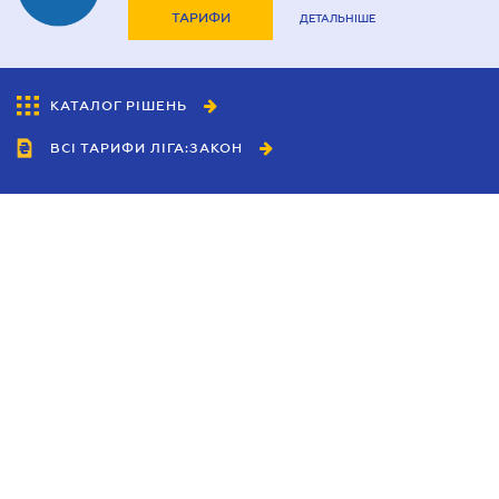
ТАРИФИ
ДЕТАЛЬНІШЕ
КАТАЛОГ РІШЕНЬ
ВСІ ТАРИФИ ЛІГА:ЗАКОН
Співробітництво
Агенти
Дилери
Політика конфіденційності
Умови використання сайту
Реклама
Блог
Новини компанії
Керівництва