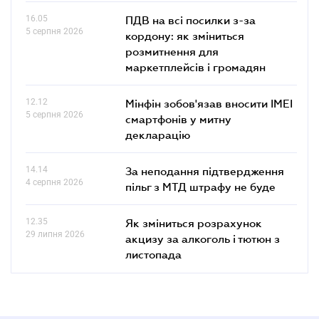
16.05
ПДВ на всі посилки з-за
5 серпня 2026
кордону: як зміниться
розмитнення для
маркетплейсів і громадян
12.12
Мінфін зобов'язав вносити IMEI
5 серпня 2026
смартфонів у митну
декларацію
14.14
За неподання підтвердження
4 серпня 2026
пільг з МТД штрафу не буде
12.35
Як зміниться розрахунок
29 липня 2026
акцизу за алкоголь і тютюн з
листопада