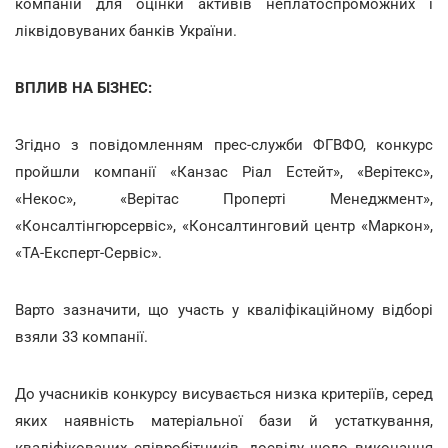
компаній для оцінки активів неплатоспроможних і
ліквідовуваних банків України.
ВПЛИВ НА БІЗНЕС:
Згідно з повідомленням прес-служби ФГВФО, конкурс
пройшли компанії «Канзас Ріал Естейт», «Верітекс»,
«Некос», «Верітас Проперті Менеджмент»,
«Консалтінгюрсервіс», «Консалтинговий центр «Маркон»,
«ТА-Експерт-Сервіс».
Варто зазначити, що участь у кваліфікаційному відборі
взяли 33 компанії.
До учасників конкурсу висувається низка критеріїв, серед
яких наявність матеріальної бази й устаткування,
кваліфікованих співробітників, досвіду щодо виконання