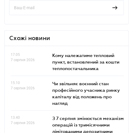
Схожі новини
17.05
Кому належатиме тепловий
7 серпня 2026
пункт, встановлений за кошти
теплопостачальника
15.10
Чи звільняє воєнний стан
7 серпня 2026
професійного учасника ринку
капіталу від положень про
нагляд
13.40
З 7 серпня змінюється механізм
7 серпня 2026
операцій із тримісячними
лімітованими депозитними