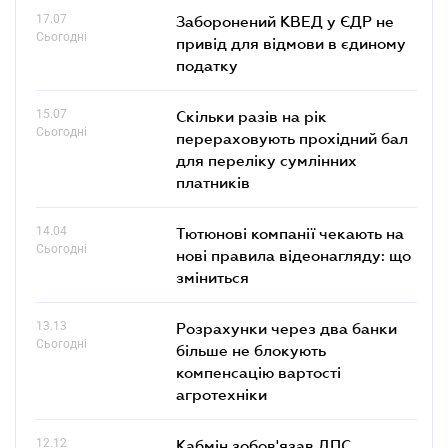
17.07
Заборонений КВЕД у ЄДР не
Сьогодні
привід для відмови в єдиному
податку
15.07
Скільки разів на рік
Сьогодні
перераховують прохідний бал
для переліку сумлінних
платників
14.04
Тютюнові компанії чекають на
Сьогодні
нові правила відеонагляду: що
зміниться
13.13
Розрахунки через два банки
Сьогодні
більше не блокують
компенсацію вартості
агротехніки
12.12
Кабмін зобов'язав ДПС