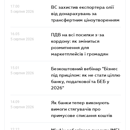
17.00
ВС захистив експортера олії
5 серпня 2026
від донарахувань за
трансфертним ціноутворенням
16.05
ПДВ на всі посилки з-за
5 серпня 2026
кордону: як зміниться
розмитнення для
маркетплейсів і громадян
15.01
Безкоштовний вебінар "Бізнес
5 серпня 2026
під прицілом: як не стати ціллю
банку, податкової та БЕБ у
2026"
14.09
Як банки тепер виконують
5 серпня 2026
вимоги стягувачів про
примусове списання коштів
12.12
Мінфін зобов'язав вносити IMEI