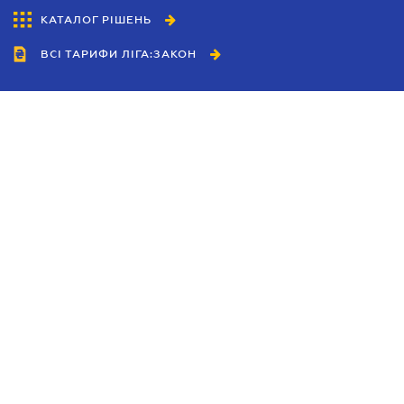
КАТАЛОГ РІШЕНЬ
ВСІ ТАРИФИ ЛІГА:ЗАКОН
Співробітництво
Агенти
Дилери
Політика конфіденційності
Умови використання сайту
Реклама
Блог
Новини компанії
Керівництва
Каталоги компаній
Теми в центрі уваги