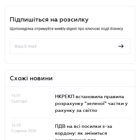
Підпишіться на розсилку
Щопонеділка отримуйте weekly-digest про ключові події бізнесу
Схожі новини
16.01
НКРЕКП встановила правила
Сьогодні
розрахунку "зеленої" частки у
рахунку за світло
16.05
ПДВ на всі посилки з-за
5 серпня 2026
кордону: як зміниться
розмитнення для