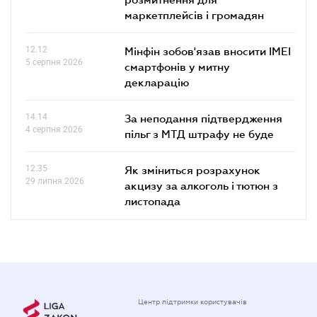
маркетплейсів і громадян
12.12
Мінфін зобов'язав вносити IMEI
5 серпня 2026
смартфонів у митну
декларацію
14.14
За неподання підтвердження
4 серпня 2026
пільг з МТД штрафу не буде
12.35
Як зміниться розрахунок
29 липня 2026
акцизу за алкоголь і тютюн з
листопада
Центр підтримки користувачів