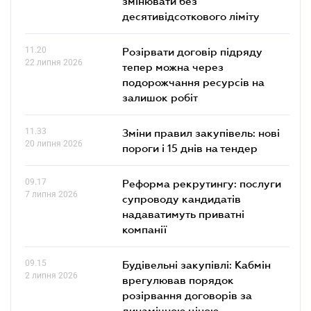
змінювати без
десятивідсоткового ліміту
11.20
Розірвати договір підряду
22 липня 2026
тепер можна через
подорожчання ресурсів на
залишок робіт
11.33
Зміни правил закупівель: нові
20 липня 2026
пороги і 15 днів на тендер
09.17
Реформа рекрутингу: послуги
7 липня 2026
супроводу кандидатів
надаватимуть приватні
компанії
09.15
Будівельні закупівлі: Кабмін
2 липня 2026
врегулював порядок
розірвання договорів за
динамічною ціною