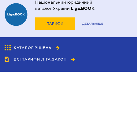
Національний юридичний
каталог України
Liga:BOOK
ТАРИФИ
ДЕТАЛЬНІШЕ
КАТАЛОГ РІШЕНЬ
ВСІ ТАРИФИ ЛІГА:ЗАКОН
Співробітництво
Агенти
Дилери
Політика конфіденційності
Умови використання сайту
Реклама
Блог