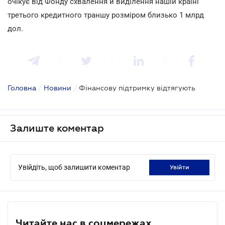
очікує від Фонду схвалення й виділення нашій країні
третього кредитного траншу розміром близько 1 млрд
дол.
Головна
/
Новини
/
Фінансову підтримку відтягують
Залиште коментар
Увійдіть, щоб залишити коментар
увійти
Читайте нас в соцмережах.