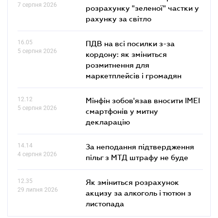
7 серпня 2026
розрахунку "зеленої" частки у
рахунку за світло
16.05
ПДВ на всі посилки з-за
5 серпня 2026
кордону: як зміниться
розмитнення для
маркетплейсів і громадян
12.12
Мінфін зобов'язав вносити IMEI
5 серпня 2026
смартфонів у митну
декларацію
14.14
За неподання підтвердження
4 серпня 2026
пільг з МТД штрафу не буде
12.35
Як зміниться розрахунок
29 липня 2026
акцизу за алкоголь і тютюн з
листопада