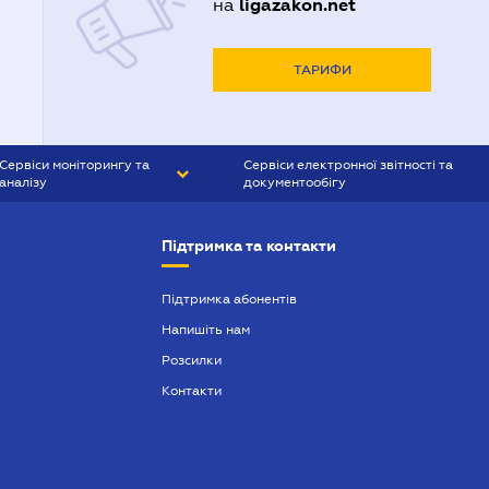
ligazakon.net
на
ТАРИФИ
Сервіси моніторингу та
Сервіси електронної звітності та
аналізу
документообігу
CONTR AGENT
Liga:REPORT
Підтримка та контакти
SMS-МАЯК
VERDICTUM
Підтримка абонентів
Напишіть нам
SEMANTRUM
Розсилки
SMS-МАЯК ІПОТЕКА
Контакти