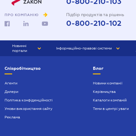
0-800-210-103
Підбір продуктів та рішень
ПРО КОМПАНІЮ
0-800-210-102
Новинні
Інформаційно-правові системи
портали
ЮРЛІГА
Право України
Співробітництво
Блог
БІЗНЕС
ГРАНД
БУХГАЛТЕР.ua
ПРАЙМ
Агенти
Новини компанії
Дилери
Керівництва
БУХГАЛТЕР ПРОФ
Політика конфіденційності
Каталоги компаній
ЮРИСТ ПРОФ
Умови використання сайту
Теми в центрі уваги
ЮРИСТ
Реклама
ПІДПРИЄМЕЦЬ