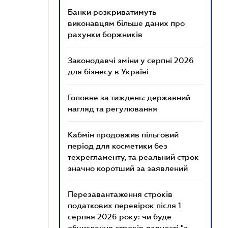
Банки розкриватимуть
виконавцям більше даних про
рахунки боржників
Законодавчі зміни у серпні 2026
для бізнесу в Україні
Головне за тиждень: державний
нагляд та регулювання
Кабмін продовжив пільговий
період для косметики без
техрегламенту, та реальний строк
значно коротший за заявлений
Перезавантаження строків
податкових перевірок після 1
серпня 2026 року: чи буде
обчислення строків давності "з