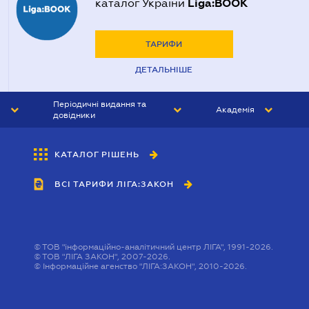
Liga:BOOK
каталог України
ТАРИФИ
ДЕТАЛЬНІШЕ
Періодичні видання та
Академія
довідники
ЮРИСТ&ЗАКОН
АКАДЕМІЯ ЛІГА:ЗАКОН
КАТАЛОГ РІШЕНЬ
БУХГАЛТЕР&ЗАКОН
ВСІ ТАРИФИ ЛІГА:ЗАКОН
ВІСНИК МСФЗ
ІНТЕРБУХ
ОСОБИСТИЙ ЕКСПЕРТ
©
ТОВ "інформаційно-аналітичний центр ЛІГА", 1991-2026.
©
ТОВ "ЛІГА ЗАКОН", 2007-2026.
©
Інформаційне агенство "ЛІГА:ЗАКОН", 2010-2026.