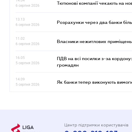
14.04
Тютюнові компанії чекають на но
6 серпня 2026
13.13
Розрахунки через два банки біль
6 серпня 2026
11.02
Власники нежитлових приміщень 
6 серпня 2026
16.05
ПДВ на всі посилки з-за кордону:
5 серпня 2026
громадян
14.09
Як банки тепер виконують вимоги
5 серпня 2026
Центр підтримки користувачів