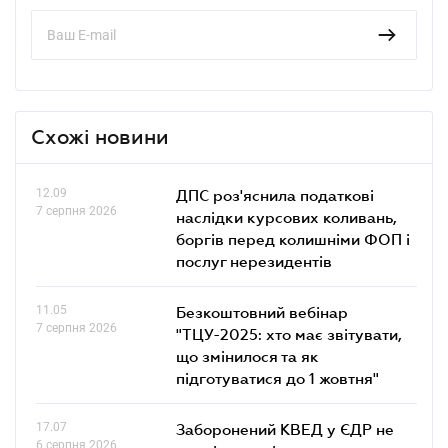
Схожі новини
12.09
ДПС роз'яснила податкові
7 серпня 2026
наслідки курсових коливань,
боргів перед колишніми ФОП і
послуг нерезидентів
11.05
Безкоштовний вебінар
7 серпня 2026
"ТЦУ-2025: хто має звітувати,
що змінилося та як
підготуватися до 1 жовтня"
17.07
Заборонений КВЕД у ЄДР не
6 серпня 2026