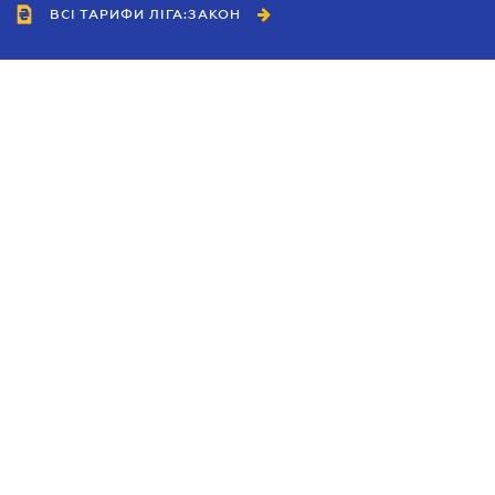
ВСІ ТАРИФИ ЛІГА:ЗАКОН
Співробітництво
Агенти
Дилери
Політика конфіденційності
Умови використання сайту
Реклама
Блог
Новини компанії
Керівництва
Каталоги компаній
Теми в центрі уваги
Підтримка та контакти