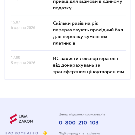
привід для відмови в єдиному
податку
15.07
Скільки разів на рік
6 серпня 2026
перераховують прохідний бал
для переліку сумлінних
платників
17.00
ВС захистив експортера олії
5 серпня 2026
від донарахувань за
трансфертним ціноутворенням
Центр підтримки користувачів
0-800-210-103
ПРО КОМПАНІЮ
Підбір продуктів та рішень