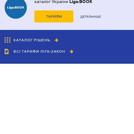
каталог України
Liga:BOOK
ТАРИФИ
ДЕТАЛЬНІШЕ
КАТАЛОГ РІШЕНЬ
ВСІ ТАРИФИ ЛІГА:ЗАКОН
Співробітництво
Агенти
Дилери
Політика конфіденційності
Умови використання сайту
Реклама
Блог