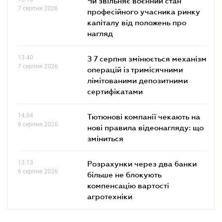
Чи звільняє воєнний стан
7 серпня 2026
професійного учасника ринку
капіталу від положень про
нагляд
13.40
З 7 серпня змінюється механізм
7 серпня 2026
операцій із тримісячними
лімітованими депозитними
сертифікатами
14.04
Тютюнові компанії чекають на
6 серпня 2026
нові правила відеонагляду: що
зміниться
13.13
Розрахунки через два банки
6 серпня 2026
більше не блокують
компенсацію вартості
агротехніки