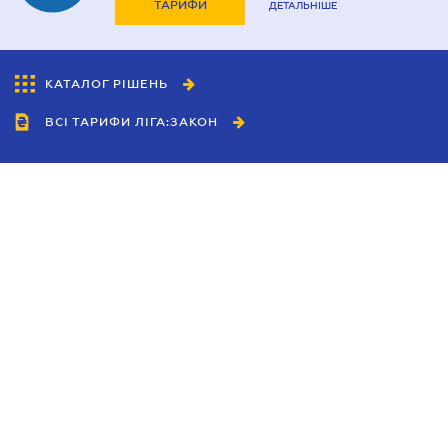
ТАРИФИ
ДЕТАЛЬНІШЕ
КАТАЛОГ РІШЕНЬ
ВСІ ТАРИФИ ЛІГА:ЗАКОН
Співробітництво
Агенти
Дилери
Політика конфіденційності
Умови використання сайту
Реклама
Блог
Новини компанії
Керівництва