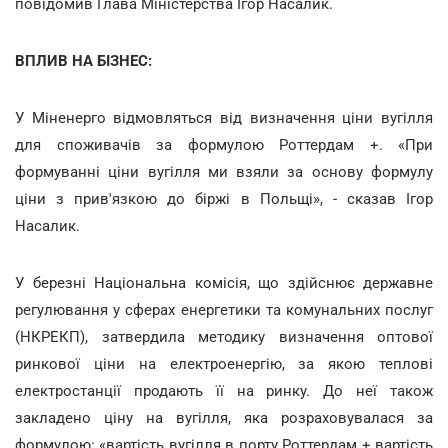
повідомив Глава Міністерства Ігор Насалик.
ВПЛИВ НА БІЗНЕС:
У Міненерго відмовляться від визначення ціни вугілля
для споживачів за формулою Роттердам +. «При
формуванні ціни вугілля ми взяли за основу формулу
ціни з прив'язкою до біржі в Польщі», - сказав Ігор
Насалик.
У березні Національна комісія, що здійснює державне
регулювання у сферах енергетики та комунальних послуг
(НКРЕКП), затвердила методику визначення оптової
ринкової ціни на електроенергію, за якою теплові
електростанції продають її на ринку. До неї також
закладено ціну на вугілля, яка розраховувалася за
формулою: «вартість вугілля в порту Роттердам + вартість