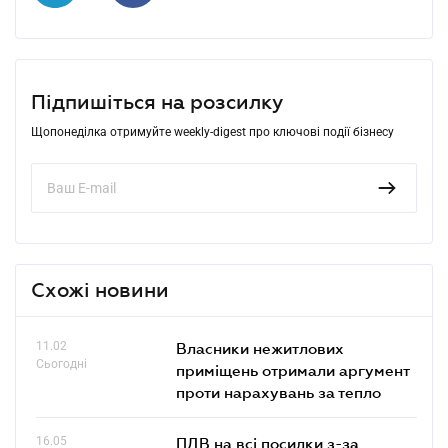
Підпишіться на розсилку
Щопонеділка отримуйте weekly-digest про ключові події бізнесу
Схожі новини
11.02
Власники нежитлових
Сьогодні
приміщень отримали аргумент
проти нарахувань за тепло
16.05
ПДВ на всі посилки з-за